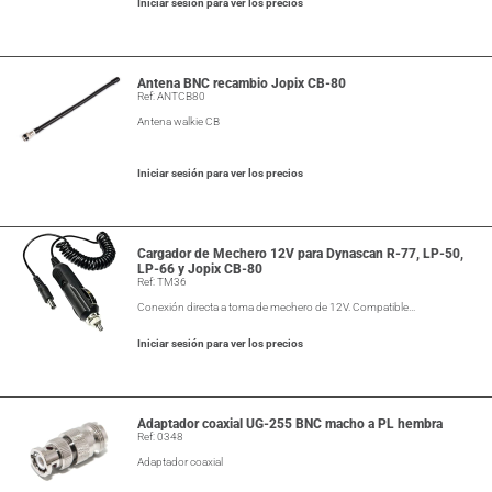
Iniciar sesión para ver los precios
Antena BNC recambio Jopix CB-80
Ref: ANTCB80
Antena walkie CB
Iniciar sesión para ver los precios
Cargador de Mechero 12V para Dynascan R-77, LP-50,
LP-66 y Jopix CB-80
Ref: TM36
Conexión directa a toma de mechero de 12V. Compatible…
Iniciar sesión para ver los precios
Adaptador coaxial UG-255 BNC macho a PL hembra
Ref: 0348
Adaptador coaxial