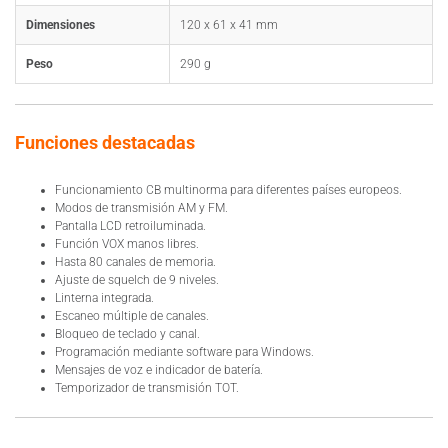
Dimensiones
120 x 61 x 41 mm
Peso
290 g
Funciones destacadas
Funcionamiento CB multinorma para diferentes países europeos.
Modos de transmisión AM y FM.
Pantalla LCD retroiluminada.
Función VOX manos libres.
Hasta 80 canales de memoria.
Ajuste de squelch de 9 niveles.
Linterna integrada.
Escaneo múltiple de canales.
Bloqueo de teclado y canal.
Programación mediante software para Windows.
Mensajes de voz e indicador de batería.
Temporizador de transmisión TOT.