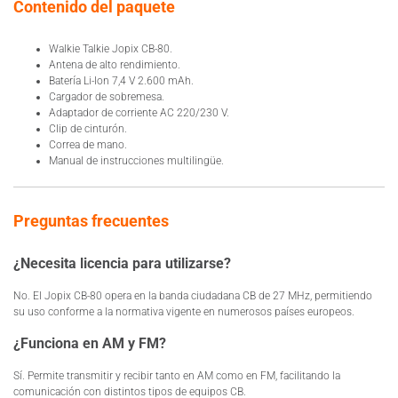
Contenido del paquete
Walkie Talkie Jopix CB-80.
Antena de alto rendimiento.
Batería Li-Ion 7,4 V 2.600 mAh.
Cargador de sobremesa.
Adaptador de corriente AC 220/230 V.
Clip de cinturón.
Correa de mano.
Manual de instrucciones multilingüe.
Preguntas frecuentes
¿Necesita licencia para utilizarse?
No. El Jopix CB-80 opera en la banda ciudadana CB de 27 MHz, permitiendo
su uso conforme a la normativa vigente en numerosos países europeos.
¿Funciona en AM y FM?
Sí. Permite transmitir y recibir tanto en AM como en FM, facilitando la
comunicación con distintos tipos de equipos CB.