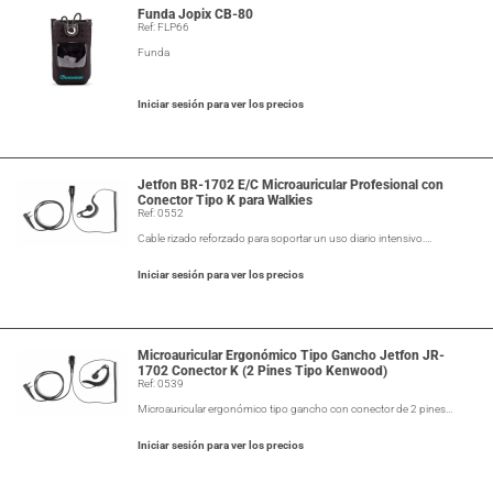
Funda Jopix CB-80
Ref: FLP66
Funda
Iniciar sesión para ver los precios
Jetfon BR-1702 E/C Microauricular Profesional con
Conector Tipo K para Walkies
Ref: 0552
Cable rizado reforzado para soportar un uso diario intensivo.…
Iniciar sesión para ver los precios
Microauricular Ergonómico Tipo Gancho Jetfon JR-
1702 Conector K (2 Pines Tipo Kenwood)
Ref: 0539
Microauricular ergonómico tipo gancho con conector de 2 pines…
Iniciar sesión para ver los precios