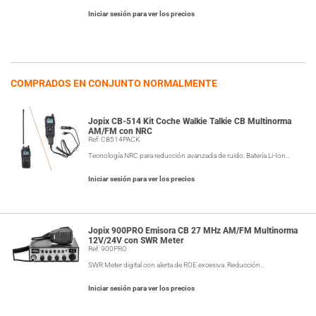
Iniciar sesión para ver los precios
COMPRADOS EN CONJUNTO NORMALMENTE
Jopix CB-514 Kit Coche Walkie Talkie CB Multinorma
AM/FM con NRC
Ref: CB514PACK
Tecnología NRC para reducción avanzada de ruido. Batería Li-Ion…
Iniciar sesión para ver los precios
Jopix 900PRO Emisora CB 27 MHz AM/FM Multinorma
12V/24V con SWR Meter
Ref: 900PRO
SWR Meter digital con alerta de ROE excesiva. Reducción…
Iniciar sesión para ver los precios