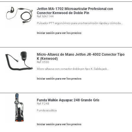
Jetfon MA-1702 Microauricular Profesional con
Conector Kenwood de Doble Pin
Ref: MA1144
Pulsador PTT ergonómico para una transmisión rápida y cómoda.…
Iniciar sesión para ver los precios
Micro-Altavoz de Mano Jetfon JR-4002 Conector Tipo
K (Kenwood)
Ref: 0530
Micro-altavoz con conector doble pin tipo K. Salida jack…
Iniciar sesión para ver los precios
Funda Walkie Aquapac 248 Grande Gris
Ref: F248
Funda acuática
Iniciar sesión para ver los precios