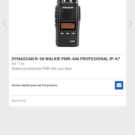
DYNASCAN R-58 WALKIE PMR-446 PROFESIONAL IP-67
R
Ref: 1158
Walkie profesional PMR-446 uso libre
I
Iniciar sesión para ver los precios
EN STOCK