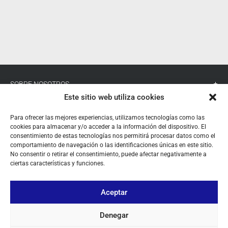
SOBRE NOSOTROS
Este sitio web utiliza cookies
TU CUENTA
Para ofrecer las mejores experiencias, utilizamos tecnologías como las
CONTACTO
cookies para almacenar y/o acceder a la información del dispositivo. El
consentimiento de estas tecnologías nos permitirá procesar datos como el
comportamiento de navegación o las identificaciones únicas en este sitio.
SÍGUENOS
No consentir o retirar el consentimiento, puede afectar negativamente a
ciertas características y funciones.
+ 34 933 348 800
Aceptar
Denegar
info@pihernz.com