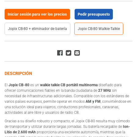
Iniciar sesión para ver los precios
Pedir presupuesto
Jopix CB-80 + eliminador de batería
Jopix CB-80 Walkie-Talkie
DESCRIPCIÓN
El
Jopix CB-80
es un
walkie talkie CB portátil multinorma
diseñado para
ofrecer comunicaciones fiables en la banda ciudadana de
27 MHz
sin
necesidad de infraestructuras adicionales. Compatible con los estándares de
varios países europeos, permite operar en modos
AM y FM
, convirtiéndose en
una solución ideal para viajeros, conductores profesionales, caravanas,
actividades al aire libre y usuarios de radio CB.
Gracias a su diseño robusto y compacto, el Jopix CB-80 resulta muy cómodo
de transportar y utilizar durante largas jornadas. Su batería recargable de
Ion-
Litio de 2.600 mAh
proporciona una excelente autonomía, mientras que la