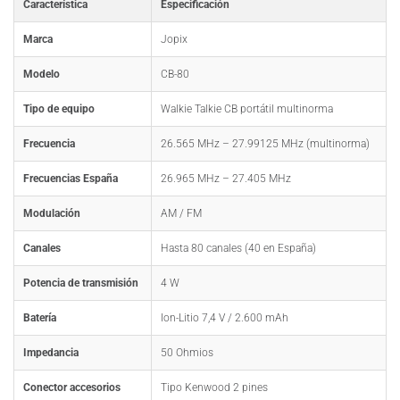
Característica
Especificación
Marca
Jopix
Modelo
CB-80
Tipo de equipo
Walkie Talkie CB portátil multinorma
Frecuencia
26.565 MHz – 27.99125 MHz (multinorma)
Frecuencias España
26.965 MHz – 27.405 MHz
Modulación
AM / FM
Canales
Hasta 80 canales (40 en España)
Potencia de transmisión
4 W
Batería
Ion-Litio 7,4 V / 2.600 mAh
Impedancia
50 Ohmios
Conector accesorios
Tipo Kenwood 2 pines