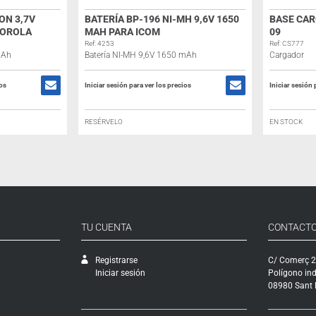
ION 3,7V
BATERÍA BP-196 NI-MH 9,6V 1650
BASE CA
TOROLA
MAH PARA ICOM
09
Ref: 4253
Ref: CS777
mAh
Batería NI-MH 9,6V 1650 mAh
Cargador
ios
Iniciar sesión para ver los precios
Iniciar sesión 
RESÉRVELO
EN STOCK
TU CUENTA
CONTACT
Registrarse
C/ Comerç 2
Iniciar sesión
Polígono ind
08980 Sant F