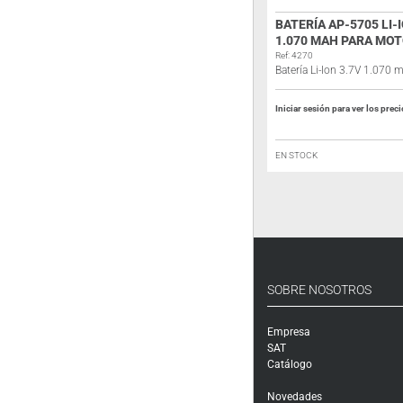
ALINCO EBP-64 BATERÍA 1600MAH
BATERÍA AP-5705 LI-
DJ-V17
1.070 MAH PARA MO
Ref: A071
Ref: 4270
Batería
Batería Li-Ion 3.7V 1.070 
Iniciar sesión para ver los precios
Iniciar sesión para ver los prec
FUERA DE STOCK
EN STOCK
SOBRE NOSOTROS
Empresa
SAT
Catálogo
Novedades