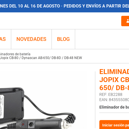
ES DEL 10 AL 16 DE AGOSTO · PEDIDOS Y ENVÍOS A PARTIR DE
AS
NOVEDADES
BLOG
minadores de batería
s Jopix CB-80 / Dynascan AB-650/ DB-8D / DB-48 NEW
ELIMINA
JOPIX C
650/ DB-
REF: EB2288
EAN: 84355508
Eliminador de b
Iniciar sesión p