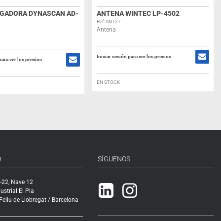
RGADORA DYNASCAN AD-
ANTENA WINTEC LP-4502
Ref: ANT27
Antena
Iniciar sesión para ver los precios
para ver los precios
EN STOCK
O
SÍGUENOS
-22, Nave 12
Linkedin
Instagram
ustrial El Pla
eliu de Llobregat / Barcelona