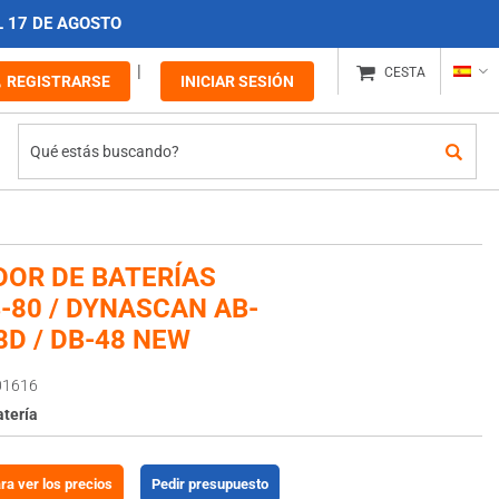
L 17 DE AGOSTO
CESTA
REGISTRARSE
INICIAR SESIÓN
DOR DE BATERÍAS
B-80 / DYNASCAN AB-
8D / DB-48 NEW
01616
atería
ara ver los precios
Pedir presupuesto