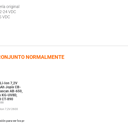
ría original
12-24 VDC
95 VDC
CONJUNTO NORMALMENTE
 Li-Ion 7,2V
Ah Jopix CB-
nascan AB-650,
 KG-UV8D,
d CT-890
288
i-Ion 7,2V 2600
esión para ver los precios