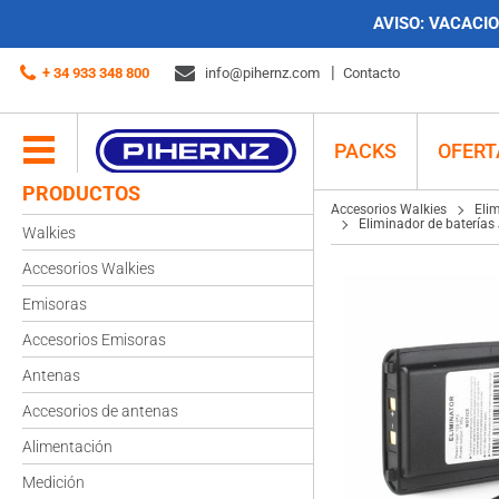
AVISO:
VACACION
Accesorios Walkies
Eliminadores de batería
Eliminador de baterías Jopix CB-80 / Dynascan AB-650/ DB-8D / DB-48 NEW
+ 34 933 348 800
info@pihernz.com
Contacto
PACKS
OFERT
PRODUCTOS
Accesorios Walkies
Eli
Eliminador de batería
Walkies
Accesorios Walkies
Emisoras
Accesorios Emisoras
Antenas
Accesorios de antenas
Alimentación
Medición