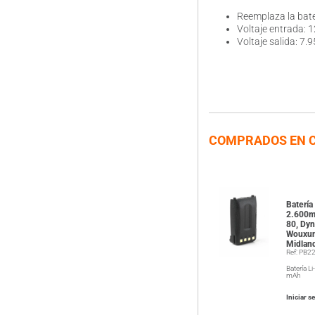
Reemplaza la bate
Voltaje entrada: 
Voltaje salida: 7.
COMPRADOS EN 
Batería
2.600m
80, Dy
Wouxun
Midlan
Ref: PB2
Batería L
mAh
Iniciar s