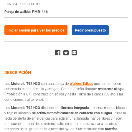
EAN: 8435550800107
Pareja de walkies PMR-446
Iniciar sesión para ver los precios
Pedir presupuesto
DESCRIPCIÓN
Los
Motorola T92 H2O
son una pareja de
Walkies Talkies
que le mantienen
conectado con su familia y amigos. Con un diseño flotante
resistente al agu
a
(Protección IP67), construcción sólida y hasta 10km de alcance (Sujeto a las
condiciones y al terreno).
Los
Motorola T92 H2O
disponen de
linterna integrada
presenta modos blanco
y rojo brillantes y
se activa automáticamente en contacto con el agua
. Pulse la
tecla de alerta de emergencia para activar una llamada manos libres y hacer
que suene un tono de advertencia alto en su radio para avisar a las otras
personas de su grupo de que necesita ayuda. Suministrado con
baterías