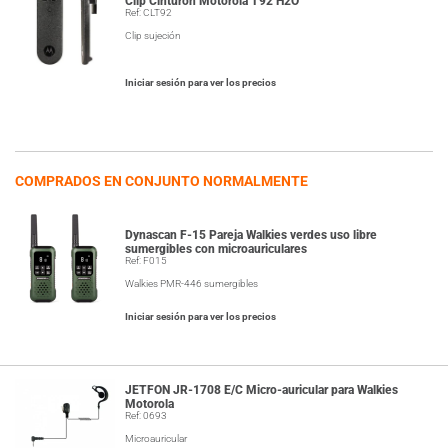
Clip Cinturon Motorola T92 H2O
Ref: CLT92
Clip sujeción
Iniciar sesión para ver los precios
COMPRADOS EN CONJUNTO NORMALMENTE
Dynascan F-15 Pareja Walkies verdes uso libre
sumergibles con microauriculares
Ref: F015
Walkies PMR-446 sumergibles
Iniciar sesión para ver los precios
JETFON JR-1708 E/C Micro-auricular para Walkies
Motorola
Ref: 0693
Microauricular