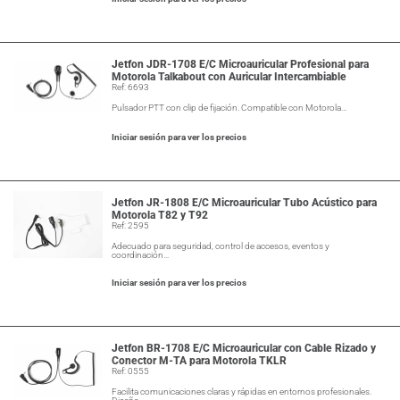
Jetfon JDR-1708 E/C Microauricular Profesional para
Motorola Talkabout con Auricular Intercambiable
Ref: 6693
Pulsador PTT con clip de fijación. Compatible con Motorola…
Iniciar sesión para ver los precios
Jetfon JR-1808 E/C Microauricular Tubo Acústico para
Motorola T82 y T92
Ref: 2595
Adecuado para seguridad, control de accesos, eventos y
coordinación…
Iniciar sesión para ver los precios
Jetfon BR-1708 E/C Microauricular con Cable Rizado y
Conector M-TA para Motorola TKLR
Ref: 0555
Facilita comunicaciones claras y rápidas en entornos profesionales.