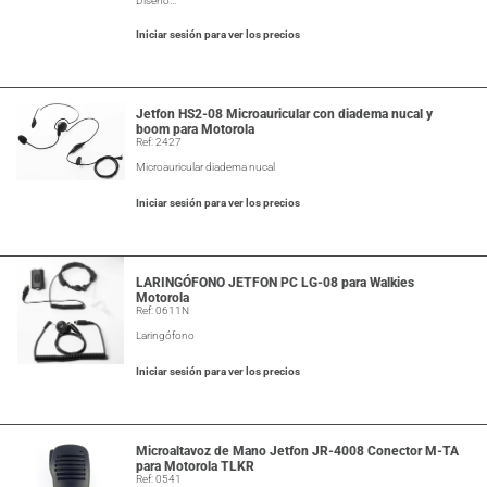
Diseño…
Iniciar sesión para ver los precios
Jetfon HS2-08 Microauricular con diadema nucal y
boom para Motorola
Ref: 2427
Microauricular diadema nucal
Iniciar sesión para ver los precios
LARINGÓFONO JETFON PC LG-08 para Walkies
Motorola
Ref: 0611N
Laringófono
Iniciar sesión para ver los precios
Microaltavoz de Mano Jetfon JR-4008 Conector M-TA
para Motorola TLKR
Ref: 0541