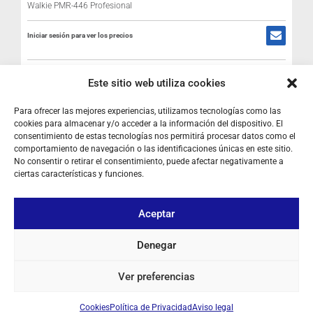
Walkie PMR-446 Profesional
I
Iniciar sesión para ver los precios
EN STOCK
Este sitio web utiliza cookies
Para ofrecer las mejores experiencias, utilizamos tecnologías como las
cookies para almacenar y/o acceder a la información del dispositivo. El
consentimiento de estas tecnologías nos permitirá procesar datos como el
comportamiento de navegación o las identificaciones únicas en este sitio.
No consentir o retirar el consentimiento, puede afectar negativamente a
ciertas características y funciones.
SOBRE NOSOTROS
Aceptar
TU CUENTA
Denegar
CONTACTO
Ver preferencias
SÍGUENOS
Cookies
Política de Privacidad
Aviso legal