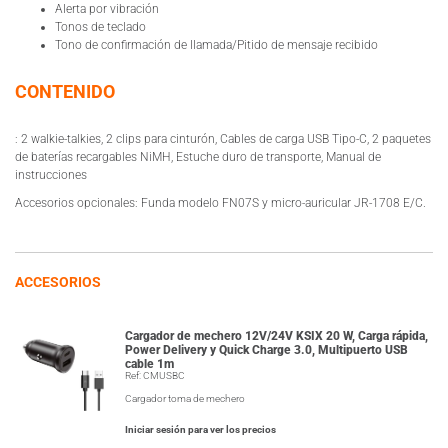
Alerta por vibración
Tonos de teclado
Tono de confirmación de llamada/Pitido de mensaje recibido
CONTENIDO
: 2 walkie-talkies, 2 clips para cinturón, Cables de carga USB Tipo-C, 2 paquetes
de baterías recargables NiMH, Estuche duro de transporte, Manual de
instrucciones
Accesorios opcionales: Funda modelo FN07S y micro-auricular JR-1708 E/C.
ACCESORIOS
Cargador de mechero 12V/24V KSIX 20 W, Carga rápida,
Power Delivery y Quick Charge 3.0, Multipuerto USB
cable 1m
Ref: CMUSBC
Cargador toma de mechero
Iniciar sesión para ver los precios