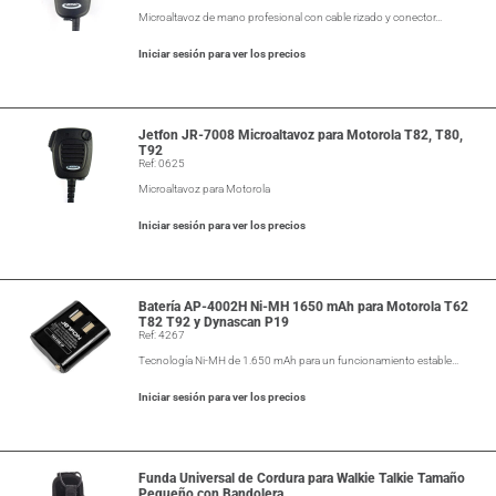
Microaltavoz de mano profesional con cable rizado y conector…
Iniciar sesión para ver los precios
Jetfon JR-7008 Microaltavoz para Motorola T82, T80,
T92
Ref: 0625
Microaltavoz para Motorola
Iniciar sesión para ver los precios
Batería AP-4002H Ni-MH 1650 mAh para Motorola T62
T82 T92 y Dynascan P19
Ref: 4267
Tecnología Ni-MH de 1.650 mAh para un funcionamiento estable…
Iniciar sesión para ver los precios
Funda Universal de Cordura para Walkie Talkie Tamaño
Pequeño con Bandolera