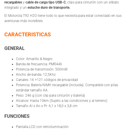
recargables
y
cable de carga tipo USB-C
, clips para cinturón con un silbato
integrado y un
estuche duro de transporte.
El Motorola T92 H2O tiene todo lo que necesita para estar conectado en sus
aventuras más increíbles.
CARACTERISTICAS
GENERAL
Color: Amarillo & Negro
Banda de frecuencia: PMR446
Potencia de transmisión: 500mW
Ancho de banda: 12,5Khz
Canales: 16 +121 códigos de privacidad
Potencia: Batería NiMH recargable (incluida). Compatible con pilas
estándar tamaño AA.
Peso: 246 g (con clip para cinturón y batería)
Alcance: Hasta 10km (Sujeto a las condiciones y al terreno)
Tamaño Al x An x Pr: 6,1 x 18,0 x 3,8 cm
FUNCIONES
Pantalla LCD con retroiluminación