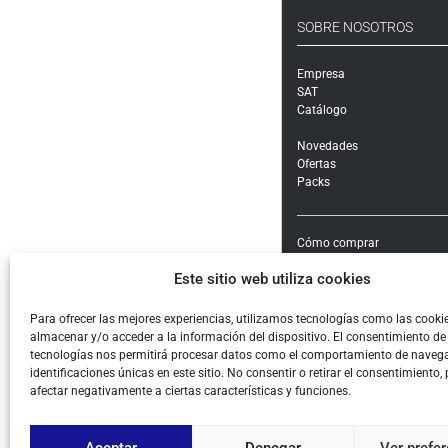
SOBRE NOSOTROS
Empresa
SAT
Catálogo
Novedades
Ofertas
Packs
Cómo comprar
Modalidades y costes de en
Este sitio web utiliza cookies
Garantía, cambios y devolu
Formas de pago e impuest
Condiciones generales de c
Para ofrecer las mejores experiencias, utilizamos tecnologías como las cooki
almacenar y/o acceder a la información del dispositivo. El consentimiento de
Aviso legal
tecnologías nos permitirá procesar datos como el comportamiento de navega
Política de Privacidad
identificaciones únicas en este sitio. No consentir o retirar el consentimiento,
Cookies
afectar negativamente a ciertas características y funciones.
Aceptar
Denegar
Ver prefe