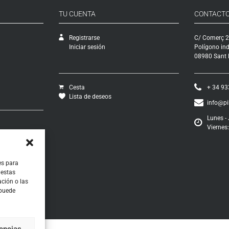
TU CUENTA
CONTACT
Registrarse
C/ Comerç 2
Iniciar sesión
Polígono ind
08980 Sant F
Cesta
+ 34 93
Lista de deseos
info@p
Lunes - 
Viernes:
vío
ciones
os
ontratación
es para
 estas
ción o las
 puede
rencias