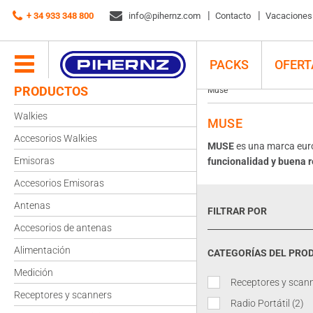
+ 34 933 348 800
info@pihernz.com
Contacto
Vacaciones d
PACKS
OFERT
PRODUCTOS
Muse
Walkies
MUSE
Accesorios Walkies
MUSE
es una marca euro
Emisoras
funcionalidad y buena r
Accesorios Emisoras
Antenas
FILTRAR POR
Accesorios de antenas
Alimentación
CATEGORÍAS DEL PRO
Medición
Receptores y scan
Receptores y scanners
Radio Portátil
(2)