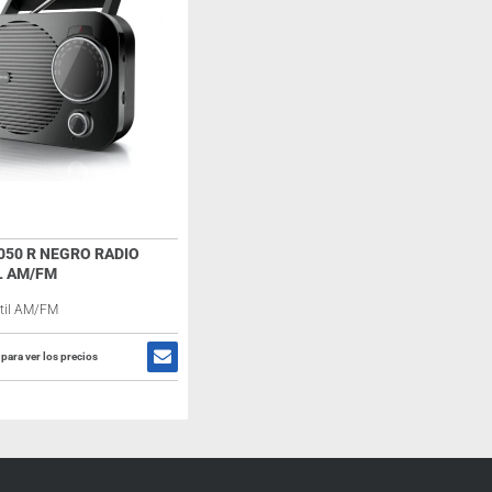
050 R NEGRO RADIO
L AM/FM
átil AM/FM
 para ver los precios