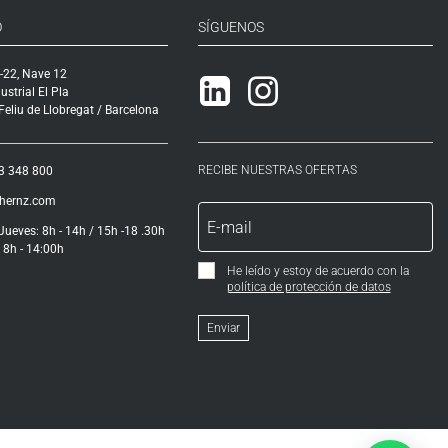
O
SÍGUENOS
-22, Nave 12
Linkedin
Instagram
ustrial El Pla
eliu de Llobregat / Barcelona
RECIBE NUESTRAS OFERTAS
3 348 800
ihernz.com
Jueves: 8h - 14h / 15h -18 .30h
 8h - 14:00h
He leído y estoy de acuerdo con la
política de protección de datos