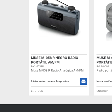
MUSE M-058 R NEGRO RADIO
MUSE M-
PORTÁTIL AM/FM
PORTÁTI
Ref: M058R
Ref: M050R
Muse M-058 R Radio Analógica AM/FM
Radio port
Iniciar sesión para ver los precios
Iniciar sesión
EN STOCK
EN STOCK