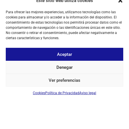
Este sitio web utiliza cookies
Para ofrecer las mejores experiencias, utilizamos tecnologías como las
cookies para almacenar y/o acceder a la información del dispositivo. El
consentimiento de estas tecnologías nos permitirá procesar datos como el
comportamiento de navegación o las identificaciones únicas en este sitio.
No consentir o retirar el consentimiento, puede afectar negativamente a
MOONRAKER SKYSCAN DESKTOP 25-2000MHZ ANTENA
ciertas características y funciones.
MULTIBANDA
Ref: SKYSCANDESK
Antena recepción con base magnética
Aceptar
Iniciar sesión para ver los precios
Denegar
EN STOCK
Ver preferencias
Cookies
Política de Privacidad
Aviso legal