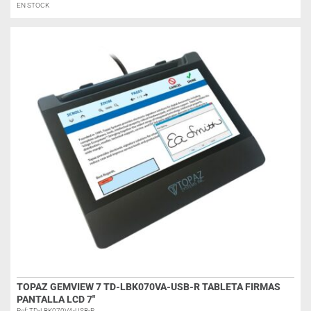
EN STOCK
TOPAZ GEMVIEW 7 TD-LBK070VA-USB-R TABLETA FIRMAS
PANTALLA LCD 7″
Ref: TD-LBK070VA-USB-R