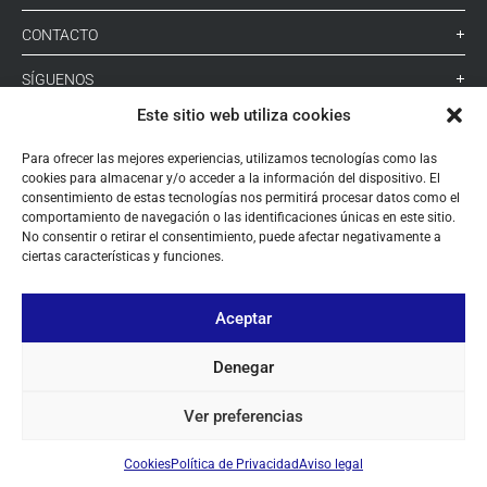
CONTACTO
SÍGUENOS
Este sitio web utiliza cookies
+ 34 933 348 800
Para ofrecer las mejores experiencias, utilizamos tecnologías como las
cookies para almacenar y/o acceder a la información del dispositivo. El
consentimiento de estas tecnologías nos permitirá procesar datos como el
comportamiento de navegación o las identificaciones únicas en este sitio.
info@pihernz.com
No consentir o retirar el consentimiento, puede afectar negativamente a
ciertas características y funciones.
Linkedin
Instagram
Aceptar
Denegar
Ver preferencias
© ALL COPYRIGHT BY PIHERNZ
Cookies
Política de Privacidad
Aviso legal