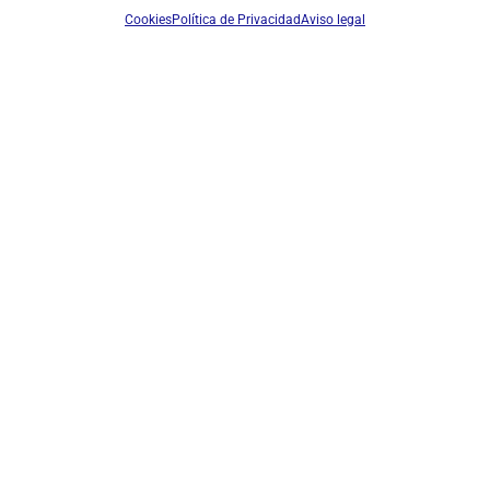
Cookies
Política de Privacidad
Aviso legal
BATERÍA WINTEC BT FR-80 LI-ION 7,2V 1050 MAH PARA LP-
4502
Ref: PB127
Batería Li-ion 7,2V 1.500 mAh
Iniciar sesión para ver los precios