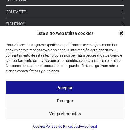
TU CUENTA
CONTACTO
SÍGUENOS
Este sitio web utiliza cookies
+ 34 933 348 800
Para ofrecer las mejores experiencias, utilizamos tecnologías como las
cookies para almacenar y/o acceder a la información del dispositivo. El
consentimiento de estas tecnologías nos permitirá procesar datos como el
comportamiento de navegación o las identificaciones únicas en este sitio.
info@pihernz.com
No consentir o retirar el consentimiento, puede afectar negativamente a
ciertas características y funciones.
Linkedin
Instagram
Aceptar
Denegar
Ver preferencias
© ALL COPYRIGHT BY PIHERNZ
Cookies
Política de Privacidad
Aviso legal