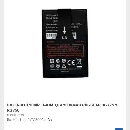
BATERÍA BL500IP LI-ION 3,8V 5000MAH RUGGEAR RG725 Y
RG750
Ref: PBRG725
Batería Li-Ion 3.8V 5000 mAh