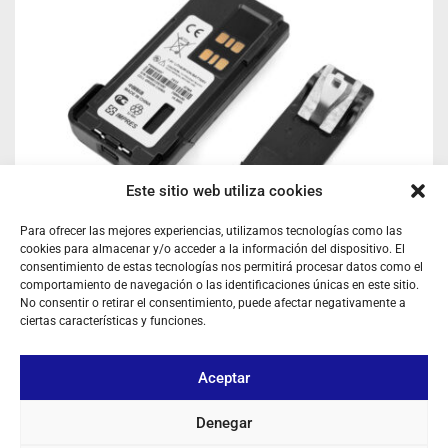
Este sitio web utiliza cookies
Para ofrecer las mejores experiencias, utilizamos tecnologías como las
cookies para almacenar y/o acceder a la información del dispositivo. El
consentimiento de estas tecnologías nos permitirá procesar datos como el
comportamiento de navegación o las identificaciones únicas en este sitio.
No consentir o retirar el consentimiento, puede afectar negativamente a
BATERÍA AP-4407 LI-ION 7.4V 2000MAH PARA MOTOROLA
ciertas características y funciones.
DP4400 / DP4800 (TIPO IMPRES)
Ref: AP4407
Batería Li-Ion 3,7V 2200 mAh
Aceptar
Iniciar sesión para ver los precios
Denegar