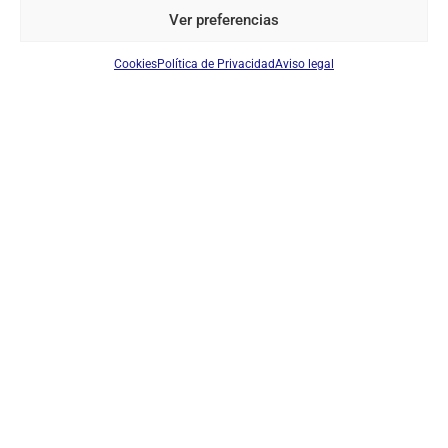
EN STOCK
Ver preferencias
Cookies
Política de Privacidad
Aviso legal
BATERÍA JOPIX CB-514
Ref: PB514