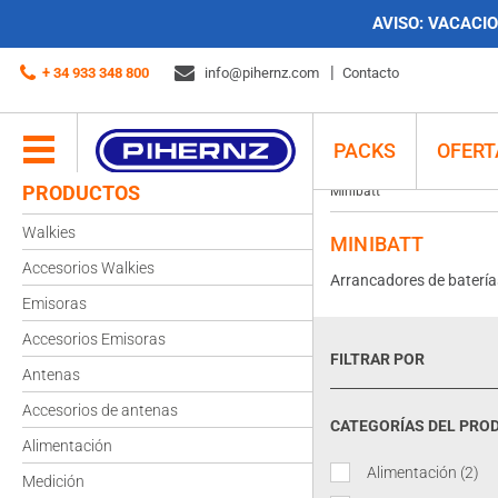
AVISO:
VACACION
+ 34 933 348 800
info@pihernz.com
Contacto
PACKS
OFERT
PRODUCTOS
Minibatt
Walkies
MINIBATT
Accesorios Walkies
Arrancadores de batería
Emisoras
Accesorios Emisoras
FILTRAR POR
Antenas
Accesorios de antenas
CATEGORÍAS DEL PRO
Alimentación
Alimentación
(2)
Medición