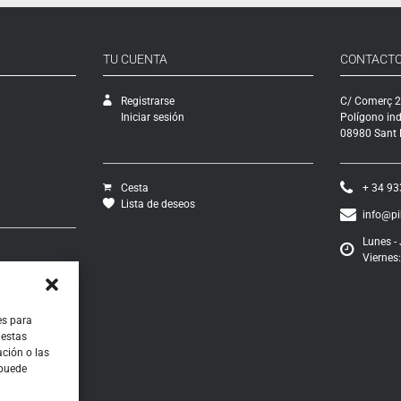
TU CUENTA
CONTACT
Registrarse
C/ Comerç 2
Iniciar sesión
Polígono ind
08980 Sant F
Cesta
+ 34 93
Lista de deseos
info@p
Lunes - 
Viernes:
vío
ciones
os
ontratación
es para
 estas
ción o las
 puede