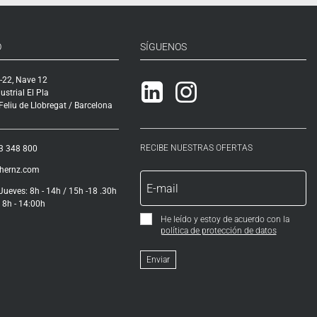
O
SÍGUENOS
-22, Nave 12
Linkedin
Instagram
ustrial El Pla
eliu de Llobregat / Barcelona
RECIBE NUESTRAS OFERTAS
3 348 800
ihernz.com
Jueves: 8h - 14h / 15h -18 .30h
 8h - 14:00h
He leído y estoy de acuerdo con la
política de protección de datos