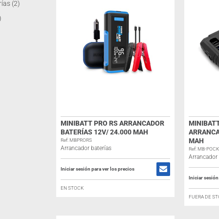
rías
(2)
)
MINIBATT PRO RS ARRANCADOR
MINIBATT
BATERÍAS 12V/ 24.000 MAH
ARRANCA
MAH
Ref: MBPRORS
Arrancador baterías
Ref: MB-POC
Arrancador 
Iniciar sesión para ver los precios
Iniciar sesión
EN STOCK
FUERA DE S