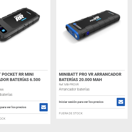
 POCKET RR MINI
MINIBATT PRO VR ARRANCADOR
DOR BATERÍAS 6.500
BATERÍAS 20.000 MAH
Ref: MB-PROVR
Arrancador baterías
KRR
baterías
Iniciar sesión para ver los precios
 para ver los precios
FUERA DE STOCK
TOCK