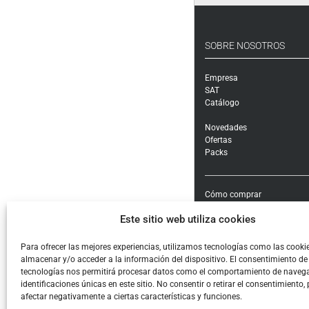
SOBRE NOSOTROS
Empresa
SAT
Catálogo
Novedades
Ofertas
Packs
Cómo comprar
Modalidades y costes de en
Este sitio web utiliza cookies
Garantía, cambios y devolu
Formas de pago e impuest
Condiciones generales de c
Para ofrecer las mejores experiencias, utilizamos tecnologías como las cooki
almacenar y/o acceder a la información del dispositivo. El consentimiento de
Aviso legal
tecnologías nos permitirá procesar datos como el comportamiento de navega
Política de Privacidad
identificaciones únicas en este sitio. No consentir o retirar el consentimiento,
Cookies
afectar negativamente a ciertas características y funciones.