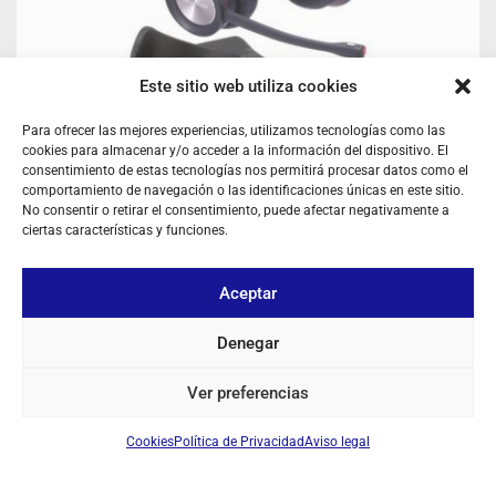
Este sitio web utiliza cookies
Para ofrecer las mejores experiencias, utilizamos tecnologías como las
cookies para almacenar y/o acceder a la información del dispositivo. El
consentimiento de estas tecnologías nos permitirá procesar datos como el
comportamiento de navegación o las identificaciones únicas en este sitio.
No consentir o retirar el consentimiento, puede afectar negativamente a
CLEYVER NW35 UC DUO NEGRO AURICULARES BLUETOOTH Y
ciertas características y funciones.
USB
Ref: ODNW35UC
Aceptar
Iniciar sesión para ver los precios
Denegar
EN STOCK
Ver preferencias
Cookies
Política de Privacidad
Aviso legal