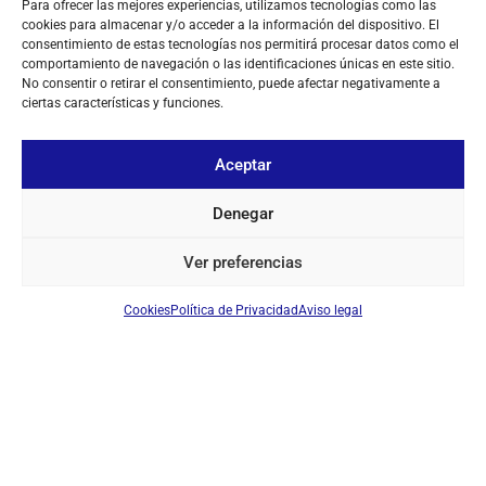
Para ofrecer las mejores experiencias, utilizamos tecnologías como las
cookies para almacenar y/o acceder a la información del dispositivo. El
consentimiento de estas tecnologías nos permitirá procesar datos como el
comportamiento de navegación o las identificaciones únicas en este sitio.
No consentir o retirar el consentimiento, puede afectar negativamente a
ciertas características y funciones.
Aceptar
Denegar
SOPORTE ANTENA DIAMOND CRM PARA RETROVISOR O
Ver preferencias
BARRA
Ref: 25099
Soporte de antena
Cookies
Política de Privacidad
Aviso legal
Iniciar sesión para ver los precios
EN STOCK