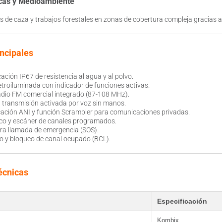
icas y Medioambiente
s de caza y trabajos forestales en zonas de cobertura compleja gracias 
incipales
cación IP67 de resistencia al agua y al polvo.
etroiluminada con indicador de funciones activas.
adio FM comercial integrado (87-108 MHz).
transmisión activada por voz sin manos.
cación ANI y función Scrambler para comunicaciones privadas.
co y escáner de canales programados.
ra llamada de emergencia (SOS).
o y bloqueo de canal ocupado (BCL).
écnicas
Especificación
Kombix