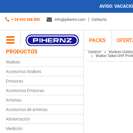
AVISO:
VACACION
Outdoor
Walkies Outdoor
Walkie Talkie UHF Profesional Kombix RL-120U Re
+ 34 933 348 800
info@pihernz.com
Contacto
PACKS
OFERT
PRODUCTOS
Outdoor
Walkies Outdo
Walkie Talkie UHF Prof
Walkies
Accesorios Walkies
Emisoras
Accesorios Emisoras
Antenas
Accesorios de antenas
Alimentación
Medición