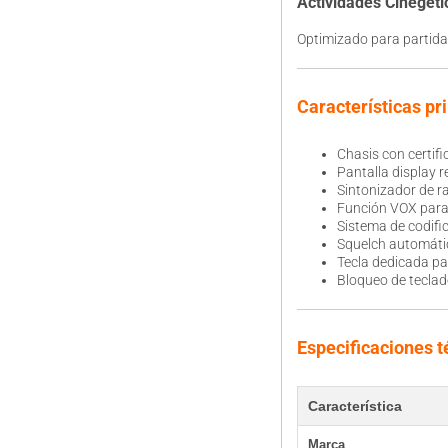
Actividades Cinegét
Optimizado para partida
Características pr
Chasis con certifi
Pantalla display r
Sintonizador de r
Función VOX para 
Sistema de codifi
Squelch automáti
Tecla dedicada pa
Bloqueo de teclad
Especificaciones t
Característica
Marca