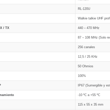
RL-120U
Walkie talkie UHF prof
X / TX
440 – 470 MHz
87 – 108 MHz (Solo re
256 canales
12,5 / 25 KHz
50 Ohmios
100%
P
IP67 (Sumergible y est
onamiento
-10 ºC a +55 ºC
115 x 55 x 35 mm