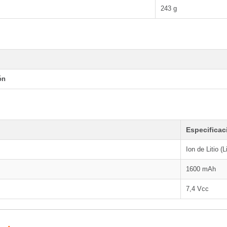
243 g
ón
Especificac
Ion de Litio (L
1600 mAh
7,4 Vcc