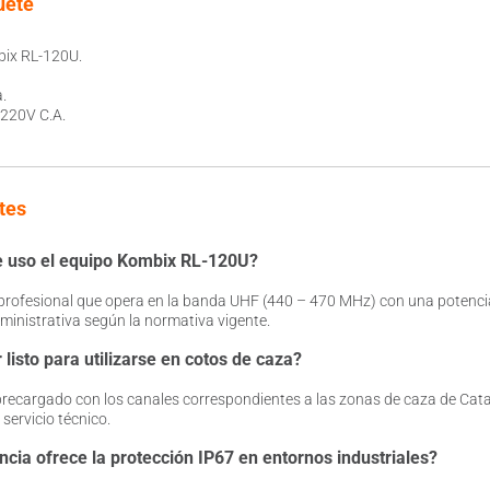
uete
bix RL-120U.
.
 220V C.A.
tes
de uso el equipo Kombix RL-120U?
r profesional que opera en la banda UHF (440 – 470 MHz) con una potenci
dministrativa según la normativa vigente.
 listo para utilizarse en cotos de caza?
 precargado con los canales correspondientes a las zonas de caza de Cat
 servicio técnico.
ncia ofrece la protección IP67 en entornos industriales?