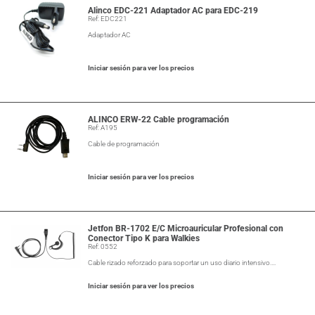
Alinco EDC-221 Adaptador AC para EDC-219
Ref: EDC221
Adaptador AC
Iniciar sesión para ver los precios
ALINCO ERW-22 Cable programación
Ref: A195
Cable de programación
Iniciar sesión para ver los precios
Jetfon BR-1702 E/C Microauricular Profesional con
Conector Tipo K para Walkies
Ref: 0552
Cable rizado reforzado para soportar un uso diario intensivo.…
Iniciar sesión para ver los precios