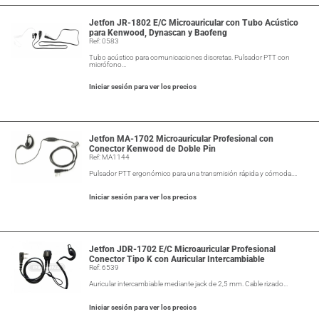
Jetfon JR-1802 E/C Microauricular con Tubo Acústico
para Kenwood, Dynascan y Baofeng
Ref: 0583
Tubo acústico para comunicaciones discretas. Pulsador PTT con
micrófono…
Iniciar sesión para ver los precios
Jetfon MA-1702 Microauricular Profesional con
Conector Kenwood de Doble Pin
Ref: MA1144
Pulsador PTT ergonómico para una transmisión rápida y cómoda.…
Iniciar sesión para ver los precios
Jetfon JDR-1702 E/C Microauricular Profesional
Conector Tipo K con Auricular Intercambiable
Ref: 6539
Auricular intercambiable mediante jack de 2,5 mm. Cable rizado…
Iniciar sesión para ver los precios