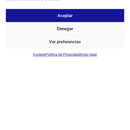
Aceptar
SOBRE NOSOTROS
Denegar
TU CUENTA
Ver preferencias
CONTACTO
Cookies
Política de Privacidad
Aviso legal
SÍGUENOS
+ 34 933 348 800
info@pihernz.com
Linkedin
Instagram