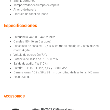
255 ID comunes
Temporizador de tiempo de espera
Ahorro de batería
Bloqueo de canal ocupado
Especificaciones
Frecuencia: 446.0 – 446.2 MHz
Canales: 80 (16 en 5 grupos)
Espaciado de canales: 12,5 kHz en modo analógico / 6,25 kHz en
modo digital
Voltaje de operación: 7,4V
Potencia de salida de RF: 500 mW
Salida de audio: 1W (10%)
Batería: EBP-101, Li-ion, 7,4V y 1.800 MAh
Dimensiones: 102 x 59 x 38 mm. Longitud de la antena: 140 mm
Peso: 238 g.
ACCESORIOS
Jetfon JR-7002 K Micro-altavoz