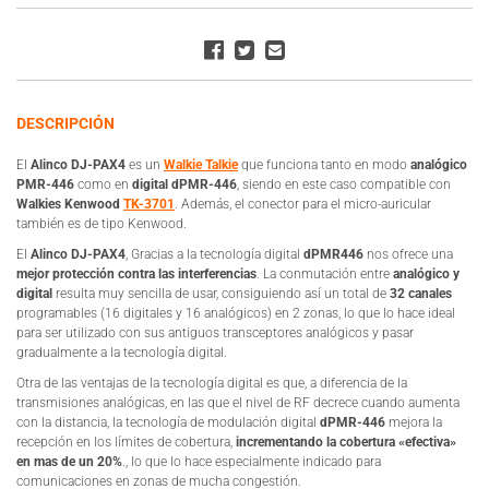
DESCRIPCIÓN
El
Alinco DJ-PAX4
es un
Walkie Talkie
que funciona tanto en modo
analógico
PMR-446
como en
digital dPMR-446
, siendo en este caso compatible con
Walkies Kenwood
TK-3701
. Además, el conector para el micro-auricular
también es de tipo Kenwood.
El
Alinco DJ-PAX4
, Gracias a la tecnología digital
dPMR446
nos ofrece una
mejor protección contra las interferencias
. La conmutación entre
analógico y
digital
resulta muy sencilla de usar, consiguiendo así un total de
32 canales
programables (16 digitales y 16 analógicos) en 2 zonas, lo que lo hace ideal
para ser utilizado con sus antiguos transceptores analógicos y pasar
gradualmente a la tecnología digital.
Otra de las ventajas de la tecnología digital es que, a diferencia de la
transmisiones analógicas, en las que el nivel de RF decrece cuando aumenta
con la distancia, la tecnología de modulación digital
dPMR-446
mejora la
recepción en los límites de cobertura,
incrementando la cobertura «efectiva»
en mas de un 20%
., lo que lo hace especialmente indicado para
comunicaciones en zonas de mucha congestión.