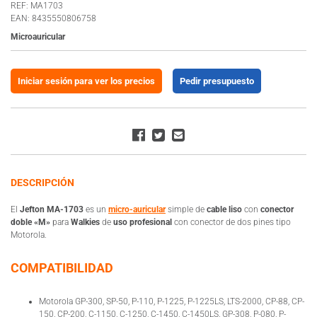
REF: MA1703
EAN: 8435550806758
Microauricular
Iniciar sesión para ver los precios
Pedir presupuesto
DESCRIPCIÓN
El
Jefton MA-1703
es un
micro-auricular
simple de
cable liso
con
conector
doble «M»
para
Walkies
de
uso profesional
con conector de dos pines tipo
Motorola.
COMPATIBILIDAD
Motorola GP-300, SP-50, P-110, P-1225, P-1225LS, LTS-2000, CP-88, CP-
150, CP-200, C-1150, C-1250, C-1450, C-1450LS, GP-308, P-080, P-