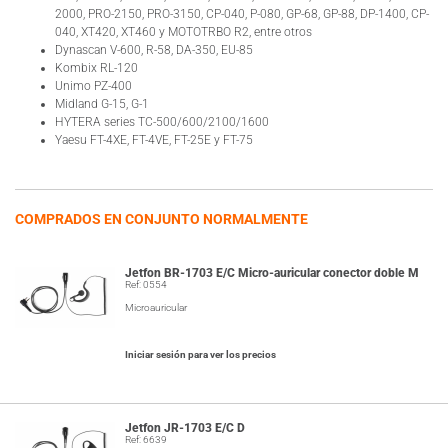
2000, PRO-2150, PRO-3150, CP-040, P-080, GP-68, GP-88, DP-1400, CP-
040, XT420, XT460 y MOTOTRBO R2, entre otros
Dynascan V-600, R-58, DA-350, EU-85
Kombix RL-120
Unimo PZ-400
Midland G-15, G-1
HYTERA series TC-500/600/2100/1600
Yaesu FT-4XE, FT-4VE, FT-25E y FT-75
COMPRADOS EN CONJUNTO NORMALMENTE
Jetfon BR-1703 E/C Micro-auricular conector doble M
Ref: 0554
Microauricular
Iniciar sesión para ver los precios
Jetfon JR-1703 E/C D
Ref: 6639