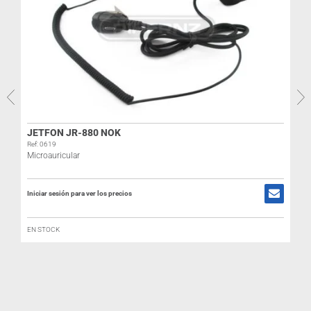
JETFON JR-880 NOK
R
Ref: 0619
Microauricular
I
Iniciar sesión para ver los precios
EN STOCK