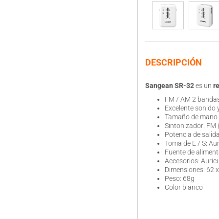
DESCRIPCIÓN
Sangean SR-32
es un
r
FM / AM 2 banda
Excelente sonido 
Tamaño de mano
Sintonizador: FM
Potencia de salid
Toma de E / S: Aur
Fuente de alimenta
Accesorios: Auric
Dimensiones: 62 
Peso: 68g
Color blanco