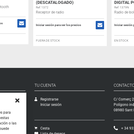
(DESCATALOGADO)
DIGITAL 
etooth
Ref: 1372
Ref: 1379N
Receptor de radio
Radio de bol
ios
Iniciar sesión para ver los precios
Iniciar sesión 
FUERA DE STOCK
EN STOCK
TU CUENTA
CONTACT
Registrarse
C/ Comerç 2
Iniciar sesión
Polígono ind
08980 Sant F
es para
 estas
ción o las
Cesta
+ 34 93
 puede
Lista de deseos