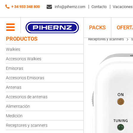
Receptores y scanners
+ 34 933 348 800
Sangean
info@pihernz.com
Sangean SR-32 Radio de bolsillo blanco
Contacto
Vacaciones d
PACKS
OFERT
PRODUCTOS
Receptores y scanners
Walkies
Accesorios Walkies
Emisoras
Accesorios Emisoras
Antenas
Accesorios de antenas
Alimentación
Medición
Receptores y scanners