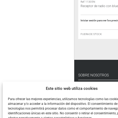
Ref: 11307
Ref: 11305N
Receptor de radio con bluetooth
Receptor de radio con blu
Iniciar sesión para ver los precios
Iniciar sesión para ver los prec
EN STOCK
FUERA DE STOCK
SOBRE NOSOTROS
Empresa
Este sitio web utiliza cookies
SAT
Catálogo
Para ofrecer las mejores experiencias, utilizamos tecnologías como las cooki
almacenar y/o acceder a la información del dispositivo. El consentimiento de
Novedades
tecnologías nos permitirá procesar datos como el comportamiento de navega
Ofertas
identificaciones únicas en este sitio. No consentir o retirar el consentimiento,
Packs