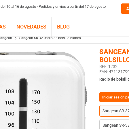
el 10 al 16 de agosto · Pedidos y envíos a partir del 17 de agosto
AS
NOVEDADES
BLOG
Sangean
Sangean SR-32 Radio de bolsillo blanco
SANGEAN
BOLSILL
REF: 1232
EAN: 47113179
Radio de bolsill
Iniciar sesión p
Sangean SR-32 
Sangean SR-32