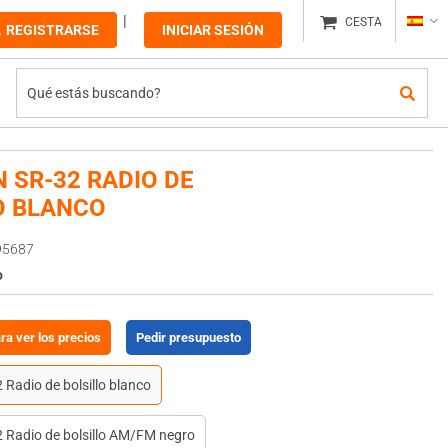
CESTA
REGISTRARSE
INICIAR SESIÓN
 SR-32 RADIO DE
O BLANCO
95687
o
ara ver los precios
Pedir presupuesto
Radio de bolsillo blanco
 Radio de bolsillo AM/FM negro