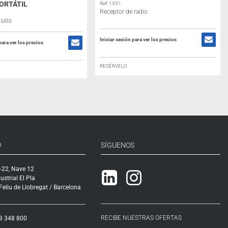
PORTÁTIL
Ref: 1351
Receptor de radio
sillo
Iniciar sesión para ver los precios
para ver los precios
RESÉRVELO
O
SÍGUENOS
-22, Nave 12
Linkedin
Instagram
ustrial El Pla
eliu de Llobregat / Barcelona
RECIBE NUESTRAS OFERTAS
3 348 800