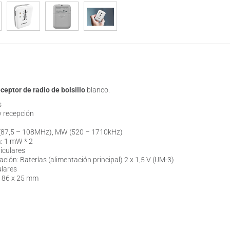
eceptor de radio de bolsillo
blanco.
s
y recepción
 (87,5 – 108MHz), MW (520 – 1710kHz)
a: 1 mW * 2
iculares
ción: Baterías (alimentación principal) 2 x 1,5 V (UM-3)
ulares
x 86 x 25 mm