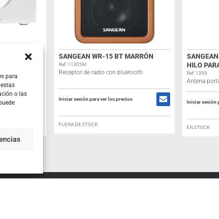
SANGEAN WR-15 BT MARRÓN
SANGEAN 
HILO PAR
Ref: 11305M
Receptor de radio con bluetooth
Ref: 1359
es para
Antena portá
 estas
ción o las
Iniciar sesión para ver los precios
ios
Iniciar sesión 
 puede
FUERA DE STOCK
EN STOCK
rencias
TU CUENTA
CONTACT