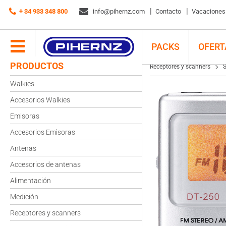
Receptores y scanners
+ 34 933 348 800
Sangean
info@pihernz.com
Sangean DT-250 Radio digital portátil
Contacto
Vacaciones d
PACKS
OFERT
PRODUCTOS
Receptores y scanners
Walkies
Accesorios Walkies
Emisoras
Accesorios Emisoras
Antenas
Accesorios de antenas
Alimentación
Medición
Receptores y scanners