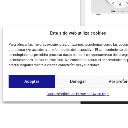
SANGEAN WR-15 BT NOGAL
SANGEAN RCR-9
Este sitio web utiliza cookies
(DESCATALOGADO)
Ref: 11306
Receptor de radio con bluetooth
Ref: 1455
Para ofrecer las mejores experiencias, utilizamos tecnologías como las cooki
Radio-reloj digital
almacenar y/o acceder a la información del dispositivo. El consentimiento de
tecnologías nos permitirá procesar datos como el comportamiento de navega
Iniciar sesión para ver los precios
Iniciar sesión para ver los prec
identificaciones únicas en este sitio. No consentir o retirar el consentimiento,
afectar negativamente a ciertas características y funciones.
FUERA DE STOCK
FUERA DE STOCK
Aceptar
Denegar
Ver prefe
Cookies
Política de Privacidad
Aviso legal
SOBRE NOSOTROS