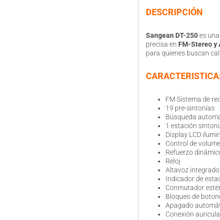
DESCRIPCIÓN
Sangean DT-250
es un
precisa en
FM-Stereo y
para quienes buscan cal
CARACTERISTICA
FM Sistema de re
19 pre-sintonías
Búsqueda automá
1 estación sintoni
Display LCD ilumi
Control de volume
Refuerzo dinámic
Reloj
Altavoz integrado
Indicador de esta
Conmutador esté
Bloqueo de boton
Apagado automáti
Conexión auricular