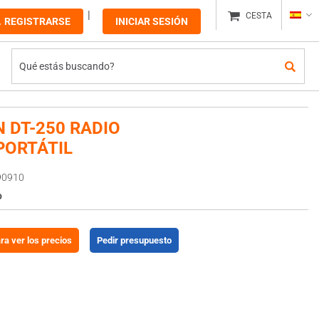
CESTA
REGISTRARSE
INICIAR SESIÓN
 DT-250 RADIO
PORTÁTIL
90910
o
ara ver los precios
Pedir presupuesto