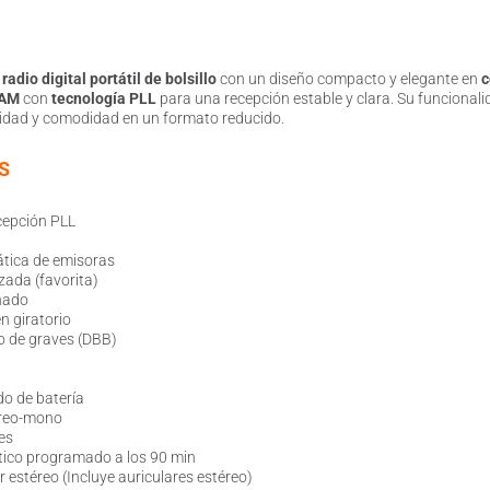
a
radio digital portátil de bolsillo
con un diseño compacto y elegante en
c
 AM
con
tecnología PLL
para una recepción estable y clara. Su funcionali
idad y comodidad en un formato reducido.
S
cepción PLL
tica de emisoras
zada (favorita)
nado
n giratorio
o de graves (DBB)
do de batería
reo-mono
es
co programado a los 90 min
 estéreo (Incluye auriculares estéreo)