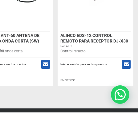
ANT-60 ANTENA DE
ALINCO EDS-12 CONTROL
A ONDA CORTA (SW)
REMOTO PARA RECEPTOR DJ-X30
Ref: A153
til onda corta
Control remoto
para ver los precios
Iniciar sesión para ver los precios
EN STOCK
O
SÍGUENOS