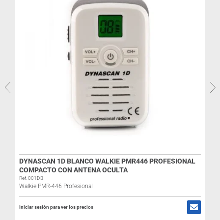
DYNASCAN 1D BLANCO WALKIE PMR446 PROFESIONAL
COMPACTO CON ANTENA OCULTA
Ref: 001DB
Walkie PMR-446 Profesional
Iniciar sesión para ver los precios
R