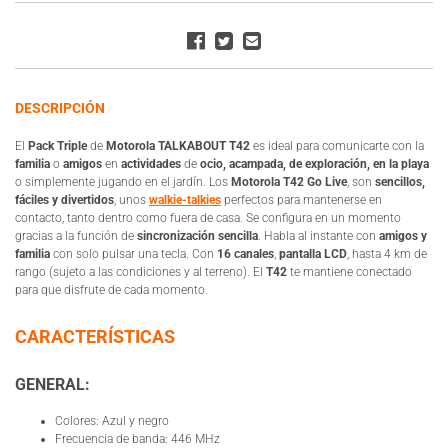
DESCRIPCIÓN
El
Pack Triple
de
Motorola TALKABOUT T42
es ideal para comunicarte con la
familia
o
amigos
en
actividades
de
ocio, acampada, de exploración, en la playa
o simplemente jugando en el jardín. Los
Motorola T42 Go Live
, son
sencillos,
fáciles y divertidos
, unos
walkie-talkies
perfectos para mantenerse en
contacto, tanto dentro como fuera de casa. Se configura en un momento
gracias a la función de
sincronización sencilla
. Habla al instante con
amigos y
familia
con solo pulsar una tecla. Con
16 canales
,
pantalla LCD
, hasta 4 km de
rango (sujeto a las condiciones y al terreno). El
T42
te mantiene conectado
para que disfrute de cada momento.
CARACTERÍSTICAS
GENERAL:
Colores: Azul y negro
Frecuencia de banda: 446 MHz