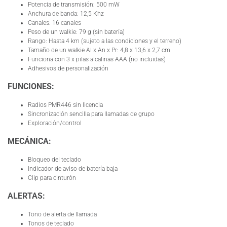
Potencia de transmisión: 500 mW
Anchura de banda: 12,5 Khz
Canales: 16 canales
Peso de un walkie: 79 g (sin batería)
Rango: Hasta 4 km (sujeto a las condiciones y el terreno)
Tamaño de un walkie Al x An x Pr: 4,8 x 13,6 x 2,7 cm
Funciona con 3 x pilas alcalinas AAA (no incluidas)
Adhesivos de personalización
FUNCIONES:
Radios PMR446 sin licencia
Sincronización sencilla para llamadas de grupo
Exploración/control
MECÁNICA:
Bloqueo del teclado
Indicador de aviso de batería baja
Clip para cinturón
ALERTAS:
Tono de alerta de llamada
Tonos de teclado