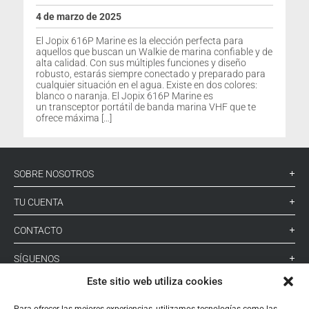
4 de marzo de 2025
El Jopix 616P Marine es la elección perfecta para
aquellos que buscan un Walkie de marina confiable y de
alta calidad. Con sus múltiples funciones y diseño
robusto, estarás siempre conectado y preparado para
cualquier situación en el agua. Existe en dos colores:
blanco o naranja. El Jopix 616P Marine es
un transceptor portátil de banda marina VHF que te
ofrece máxima […]
SOBRE NOSOTROS
TU CUENTA
CONTACTO
SÍGUENOS
Este sitio web utiliza cookies