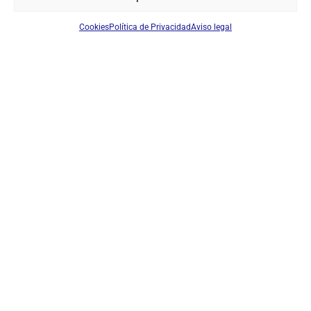
Cookies
Política de Privacidad
Aviso legal
SOBRE NOSOTROS
TU CUENTA
CONTACTO
SÍGUENOS
+ 34 933 348 800
info@pihernz.com