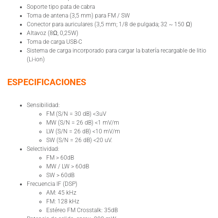
Soporte tipo pata de cabra
Toma de antena (3,5 mm) para FM / SW
Conector para auriculares (3,5 mm; 1/8 de pulgada; 32 ~ 150 Ω)
Altavoz (8Ω, 0,25W)
Toma de carga USB-C
Sistema de carga incorporado para cargar la batería recargable de litio
(Li-ion)
ESPECIFICACIONES
Sensibilidad:
FM (S/N = 30 dB) <3uV
MW (S/N = 26 dB) <1 mV/m
LW (S/N = 26 dB) <10 mV/m
SW (S/N = 26 dB) <20 uV.
Selectividad:
FM > 60dB
MW / LW > 60dB
SW > 60dB
Frecuencia IF (DSP)
AM: 45 kHz
FM: 128 kHz
Estéreo FM Crosstalk: 35dB