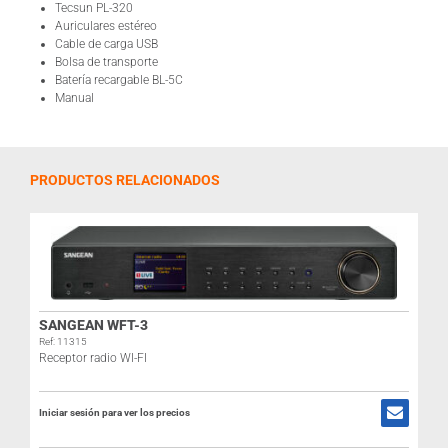
Tecsun PL-320
Auriculares estéreo
Cable de carga USB
Bolsa de transporte
Batería recargable BL-5C
Manual
PRODUCTOS RELACIONADOS
SANGEAN WFT-3
Ref: 11315
Receptor radio WI-FI
Iniciar sesión para ver los precios