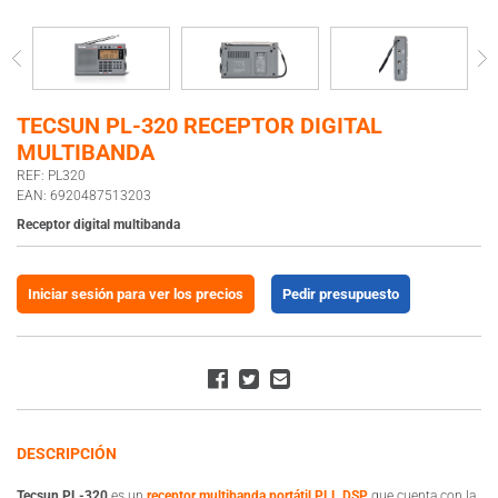
TECSUN PL-320 RECEPTOR DIGITAL
MULTIBANDA
REF: PL320
EAN: 6920487513203
Receptor digital multibanda
Iniciar sesión para ver los precios
Pedir presupuesto
DESCRIPCIÓN
Tecsun PL-320
es un
receptor multibanda portátil PLL DSP
que cuenta con la