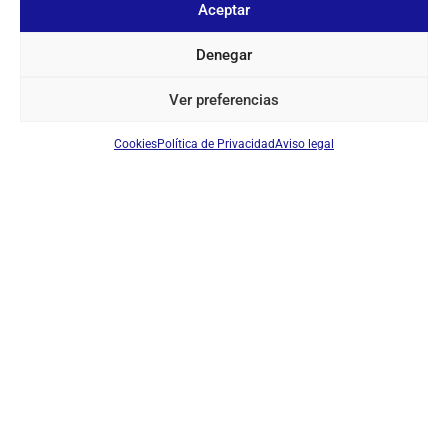
Aceptar
Denegar
Ver preferencias
Cookies
Política de Privacidad
Aviso legal
SOBRE NOSOTROS
TU CUENTA
CONTACTO
SÍGUENOS
+ 34 933 348 800
info@pihernz.com