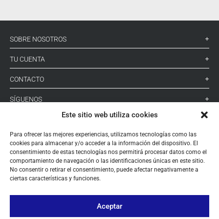
SOBRE NOSOTROS
TU CUENTA
CONTACTO
SÍGUENOS
Este sitio web utiliza cookies
+ 34 933 348 800
Para ofrecer las mejores experiencias, utilizamos tecnologías como las
cookies para almacenar y/o acceder a la información del dispositivo. El
consentimiento de estas tecnologías nos permitirá procesar datos como el
comportamiento de navegación o las identificaciones únicas en este sitio.
info@pihernz.com
No consentir o retirar el consentimiento, puede afectar negativamente a
ciertas características y funciones.
Linkedin
Instagram
Aceptar