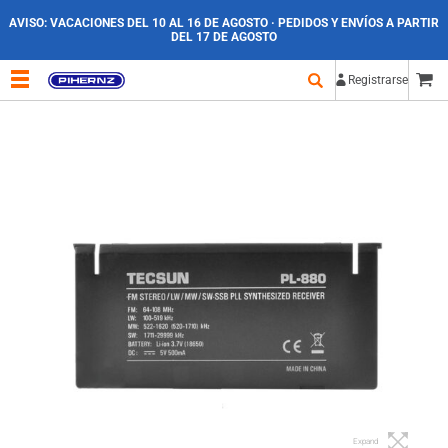
AVISO:
VACACIONES DEL 10 AL 16 DE AGOSTO · PEDIDOS Y ENVÍOS A PARTIR
DEL 17 DE AGOSTO
Registrarse
Expand