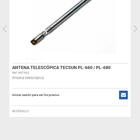
ANTENA TELESCÓPICA TECSUN PL-660 / PL-680
Ref: ANT660
Antena telescópica
R
Iniciar sesión para ver los precios
I
RESÉRVELO