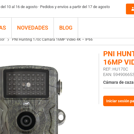
P66
el 10 al 16 de agosto · Pedidos y envíos a partir del 17 de agosto
AS
NOVEDADES
BLOG
oor
PNI Hunting 170c Cámara 16MP Video 4K – IP66
PNI HUN
16MP VID
REF: HU170C
EAN: 59490665
Cámara de caza
Iniciar sesión p