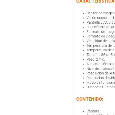
CARACTERÍSTICA
Sensor de imagen:
Visión nocturna: 
Pantalla LCD: 2 p
LED infrarrojo: 38 
Formato de imag
Formato de vídeo:
Velocidad de obtu
Temperatura de f
Temperatura de a
Tamaño: 85 x 45 
Peso: 271g.
Alimentación: 8 pi
Nivel de protecció
Resolución de la
Resolución de víd
Modo de funciona
Distancia PIR: ha
CONTENIDO:
Cámara