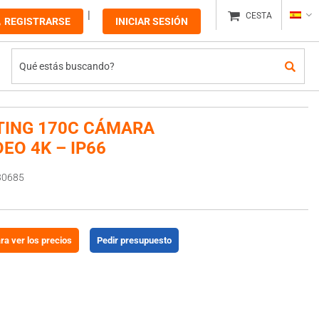
CESTA
REGISTRARSE
INICIAR SESIÓN
TING 170C CÁMARA
EO 4K – IP66
30685
ara ver los precios
Pedir presupuesto