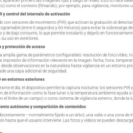
rse, aparecen primero las imágenes fijas y luego un vídeo. Esto lo hace id
) como el contexto (filmando), por ejemplo, para vigilancia, monitoreo u
 y control del intervalo de activación
o con sensores de movimiento (PIR) que activan la grabación al detectar
programable (entre 5 segundos y 60 minutos) para evitar la sobrecarga d
eto y de bajo consumo, lo que permite instalarlo y dejarlo en funcionamien
su uso en exteriores.
 y protección de acceso
a amplia gama de parámetros configurables: resolución de foto/vídeo, nú
a impresión de información relevante en la imagen: fecha, hora, tempera
 desde observaciones en la naturaleza hasta vigilancia en un entorno pri
ade una capa adicional de seguridad.
y en entornos exteriores
nte el día, el dispositivo permite la captura nocturna: los sensores PIR 
ión de información como la fase lunar o la temperatura ambiente ayuda a i
en el límite de un campo) o como sistema de vigilancia externo, donde la l
iento autónomo y compartición de contenidos
la discretamente —normalmente fijado a un árbol, una valla o una zona d
lo hasta que el usuario interviene. Las fotos y vídeos se pueden descarga