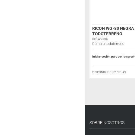
BRINNO BCC300-C CÁMARA TIME
RICOH WG-80 NEGRA
LAPSE FULL HD-HDR CON
TODOTERRENO
s
CARCASA Y SOPORTE DE MÁSTIL
Ref: WG80N
Cámara todoterreno
Ref: BCC300-C
Cámara Time Lapse
Iniciar sesión para ver los prec
Iniciar sesión para ver los precios
DISPONIBLE EN 2-3 DÍAS
RESÉRVELO
SOBRE NOSOTROS