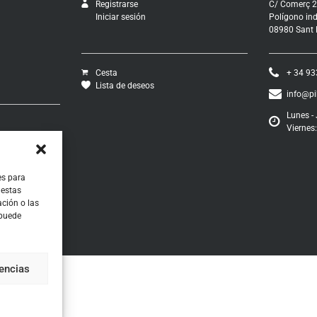
Registrarse
C/ Comerç 2
Iniciar sesión
Polígono ind
08980 Sant F
Cesta
+ 34 93
Lista de deseos
info@p
Lunes - 
Viernes:
vío
ciones
os
ontratación
es para
 estas
ción o las
 puede
rencias
RNZ