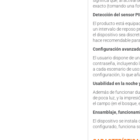
significa que, al activa
exacto (tomando una foto
Detección del sensor PIR
El producto está equipad
un intervalo de reposo 
el dispositivo sea discr
hace recomendable para 
Configuración avanzada
El usuario dispone de un
contraseña, incluyendo l
a cada escenario de uso:
configuración, lo que añ
Usabilidad en la noche 
Además de funcionar dura
de poca luz, y la impres
el campo (en el bosque, 
Ensamblaje, funcionam
El dispositivo se insta
configurado, funciona so