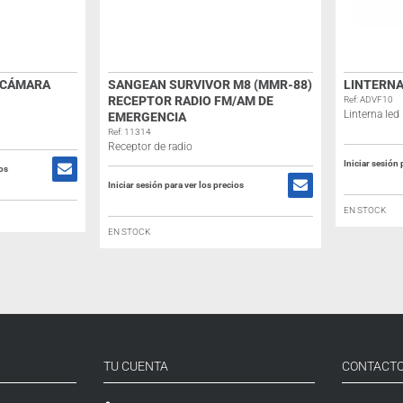
 CÁMARA
SANGEAN SURVIVOR M8 (MMR-88)
LINTERNA
RECEPTOR RADIO FM/AM DE
Ref: ADVF10
Linterna led
EMERGENCIA
Ref: 11314
Receptor de radio
Iniciar sesión 
ios
Iniciar sesión para ver los precios
EN STOCK
EN STOCK
TU CUENTA
CONTACT