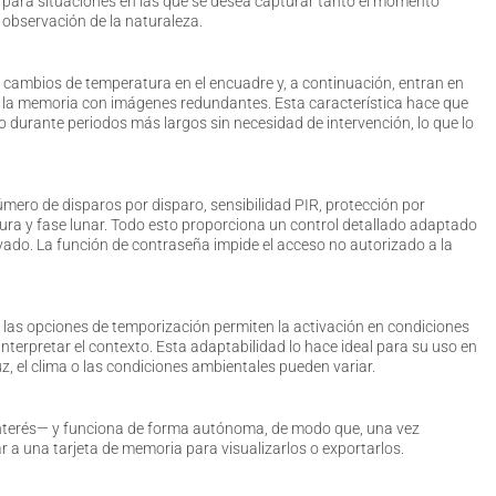
eal para situaciones en las que se desea capturar tanto el momento
 observación de la naturaleza.
 cambios de temperatura en el encuadre y, a continuación, entran en
e la memoria con imágenes redundantes. Esta característica hace que
to durante periodos más largos sin necesidad de intervención, lo que lo
mero de disparos por disparo, sensibilidad PIR, protección por
tura y fase lunar. Todo esto proporciona un control detallado adaptado
vado. La función de contraseña impide el acceso no autorizado a la
y las opciones de temporización permiten la activación en condiciones
nterpretar el contexto. Esta adaptabilidad lo hace ideal para su uso en
uz, el clima o las condiciones ambientales pueden variar.
e interés— y funciona de forma autónoma, de modo que, una vez
r a una tarjeta de memoria para visualizarlos o exportarlos.