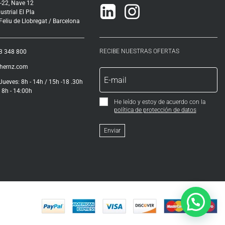
-22, Nave 12
Linkedin
Instagram
ustrial El Pla
eliu de Llobregat / Barcelona
RECIBE NUESTRAS OFERTAS
3 348 800
ihernz.com
Jueves: 8h - 14h / 15h -18 .30h
 8h - 14:00h
He leído y estoy de acuerdo con la
política de protección de datos