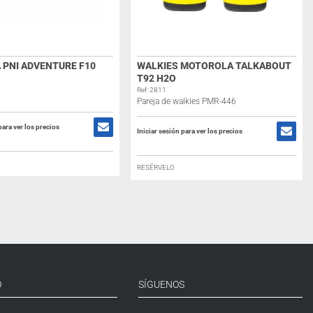
 PNI ADVENTURE F10
WALKIES MOTOROLA TALKABOUT
T92 H2O
Ref: 2811
Pareja de walkies PMR-446
para ver los precios
Iniciar sesión para ver los precios
RESÉRVELO
O
SÍGUENOS