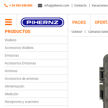
Outdoor
+ 34 933 348 800
Cámaras Outdoor
info@pihernz.com
PNI Hunting 170c Cámara 16MP Video 4K – I
Contacto
Vacaciones d
PACKS
OFERT
PRODUCTOS
Outdoor
Cámaras Outd
Walkies
Accesorios Walkies
Emisoras
Accesorios Emisoras
Antenas
Accesorios de antenas
Alimentación
Medición
Receptores y scanners