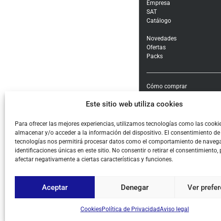
Empresa
SAT
Catálogo
Novedades
Ofertas
Packs
Cómo comprar
Modalidades y costes de en
Este sitio web utiliza cookies
Garantía, cambios y devolu
Formas de pago e impuest
Condiciones generales de c
Para ofrecer las mejores experiencias, utilizamos tecnologías como las cooki
almacenar y/o acceder a la información del dispositivo. El consentimiento de
Aviso legal
tecnologías nos permitirá procesar datos como el comportamiento de navega
Política de Privacidad
identificaciones únicas en este sitio. No consentir o retirar el consentimiento,
Cookies
afectar negativamente a ciertas características y funciones.
Aceptar
Denegar
Ver prefe
© ALL COPYRIGHT BY PIHE
Cookies
Política de Privacidad
Aviso legal