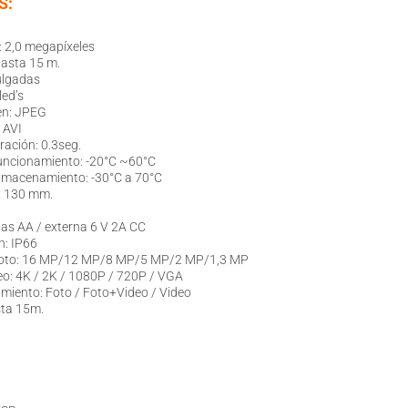
S:
 2,0 megapíxeles
hasta 15 m.
ulgadas
led’s
en: JPEG
 AVI
ración: 0.3seg.
uncionamiento: -20°C ~60°C
lmacenamiento: -30°C a 70°C
x 130 mm.
las AA / externa 6 V 2A CC
n: IP66
 foto: 16 MP/12 MP/8 MP/5 MP/2 MP/1,3 MP
eo: 4K / 2K / 1080P / 720P / VGA
miento: Foto / Foto+Video / Video
sta 15m.