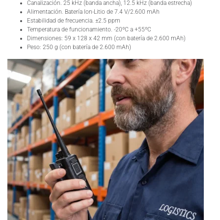
Canalización. 25 kHz (banda ancha), 12.5 kHz (banda estrecha)
Alimentación. Batería Ion-Litio de 7.4 V/2.600 mAh
Estabilidad de frecuencia. ±2.5 ppm
Temperatura de funcionamiento. -20ºC a +55ºC
Dimensiones: 59 x 128 x 42 mm (con batería de 2.600 mAh)
Peso: 250 g (con batería de 2.600 mAh)