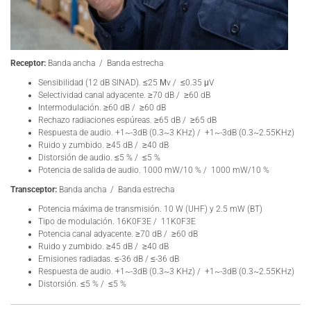
Receptor:
Banda ancha / Banda estrecha
Sensibilidad (12 dB SINAD). ≤25 Μv / ≤0.35 μV
Selectividad canal adyacente. ≥70 dB / ≥60 dB
Intermodulación. ≥60 dB / ≥60 dB
Rechazo radiaciones espúreas. ≥65 dB / ≥65 dB
Respuesta de audio. +1~-3dB (0.3~3 KHz) / +1~-3dB (0.3~2.55KHz)
Ruido y zumbido. ≥45 dB / ≥40 dB
Distorsión de audio. ≤5 % / ≤5 %
Potencia de salida de audio. 1000 mW/10 % / 1000 mW/10 %
Transceptor:
Banda ancha / Banda estrecha
Potencia máxima de transmisión. 10 W (UHF) y 2.5 mW (BT)
Tipo de modulación. 16K0F3E / 11K0F3E
Potencia canal adyacente. ≥70 dB / ≥60 dB
Ruido y zumbido. ≥45 dB / ≥40 dB
Emisiones radiadas. ≤-36 dB / ≤-36 dB
Respuesta de audio. +1~-3dB (0.3~3 KHz) / +1~-3dB (0.3~2.55KHz)
Distorsión. ≤5 % / ≤5 %