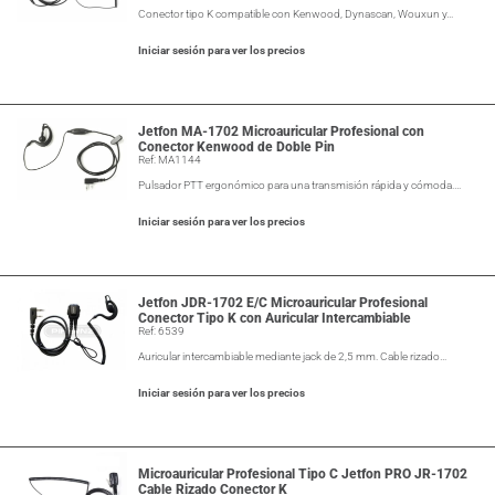
Conector tipo K compatible con Kenwood, Dynascan, Wouxun y…
Iniciar sesión para ver los precios
Jetfon MA-1702 Microauricular Profesional con
Conector Kenwood de Doble Pin
Ref: MA1144
Pulsador PTT ergonómico para una transmisión rápida y cómoda.…
Iniciar sesión para ver los precios
Jetfon JDR-1702 E/C Microauricular Profesional
Conector Tipo K con Auricular Intercambiable
Ref: 6539
Auricular intercambiable mediante jack de 2,5 mm. Cable rizado…
Iniciar sesión para ver los precios
Microauricular Profesional Tipo C Jetfon PRO JR-1702
Cable Rizado Conector K