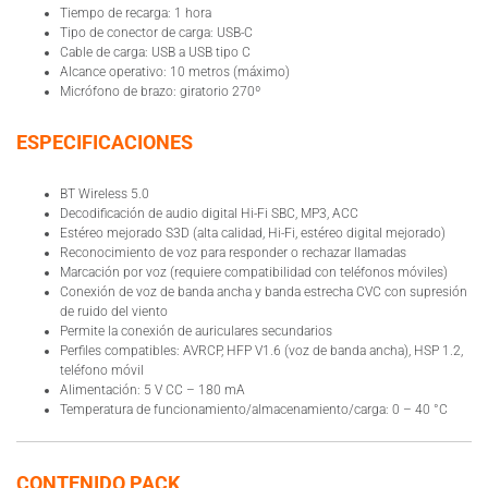
Tiempo de recarga: 1 hora
Tipo de conector de carga: USB-C
Cable de carga: USB a USB tipo C
Alcance operativo: 10 metros (máximo)
Micrófono de brazo: giratorio 270º
ESPECIFICACIONES
BT Wireless 5.0
Decodificación de audio digital Hi-Fi SBC, MP3, ACC
Estéreo mejorado S3D (alta calidad, Hi-Fi, estéreo digital mejorado)
Reconocimiento de voz para responder o rechazar llamadas
Marcación por voz (requiere compatibilidad con teléfonos móviles)
Conexión de voz de banda ancha y banda estrecha CVC con supresión
de ruido del viento
Permite la conexión de auriculares secundarios
Perfiles compatibles: AVRCP, HFP V1.6 (voz de banda ancha), HSP 1.2,
teléfono móvil
Alimentación: 5 V CC – 180 mA
Temperatura de funcionamiento/almacenamiento/carga: 0 – 40 °C
CONTENIDO PACK