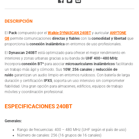
DESCRIPCIÓN
El
Pack
compuesto por el
Walkie DYNASCAN 240BT
y auricular
ANYTONE
Q8
permite comunicaciones
directas y fiables
con la
comodidad y libertad
que
proporciona la
conexión inalámbrica
en entornos de uso profesionales.
El
Dynascan 240BT
está optimizado para ofrecer el mejor rendimiento en
interiores y zonas urbanas gracias a su banda de
UHF 400–480 MHz
.
Incorpora
conexión BT*
para asociar
microauriculares inalámbricos
facilitando
un trabajo más ágil y cómodo. Sus
10W
,
256 canales
y
reducción de
ruido
garantizan un audio limpio en entornos ruidosos. Con batería de larga
duración y certificación
IPX5
, soporta un uso intensivo sin comprometer
fiabilidad. Una gran opción para almacenes, edificios, equipos de trabajo
móviles y coordinación profesional.
ESPECIFICACIONES 240BT
Generales:
Rango de frecuencias: 400 – 480 MHz (UHF según el país de uso)
Número de canales: 256 (16 grupos de 16 canales)