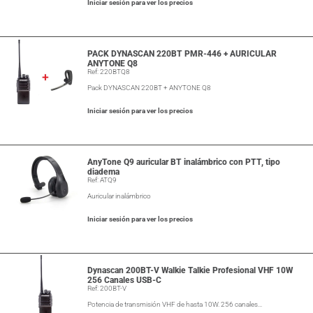
Iniciar sesión para ver los precios
PACK DYNASCAN 220BT PMR-446 + AURICULAR
ANYTONE Q8
Ref: 220BTQ8
Pack DYNASCAN 220BT + ANYTONE Q8
Iniciar sesión para ver los precios
AnyTone Q9 auricular BT inalámbrico con PTT, tipo
diadema
Ref: ATQ9
Auricular inalámbrico
Iniciar sesión para ver los precios
Dynascan 200BT-V Walkie Talkie Profesional VHF 10W
256 Canales USB-C
Ref: 200BT-V
Potencia de transmisión VHF de hasta 10W. 256 canales…