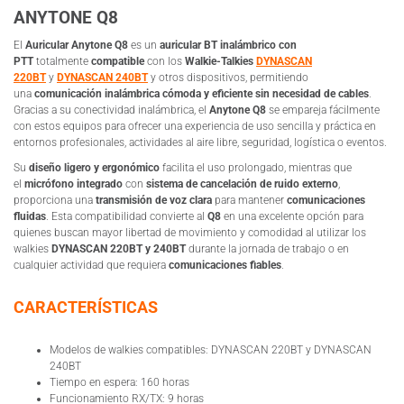
ANYTONE Q8
El
Auricular Anytone Q8
es un
auricular BT inalámbrico con
PTT
totalmente
compatible
con los
Walkie-Talkies
DYNASCAN
220BT
y
DYNASCAN 240BT
y otros dispositivos, permitiendo
una
comunicación inalámbrica cómoda y eficiente sin necesidad de cables
.
Gracias a su conectividad inalámbrica, el
Anytone Q8
se empareja fácilmente
con estos equipos para ofrecer una experiencia de uso sencilla y práctica en
entornos profesionales, actividades al aire libre, seguridad, logística o eventos.
Su
diseño ligero y ergonómico
facilita el uso prolongado, mientras que
el
micrófono integrado
con
sistema de cancelación de ruido externo
,
proporciona una
transmisión de voz clara
para mantener
comunicaciones
fluidas
. Esta compatibilidad convierte al
Q8
en una excelente opción para
quienes buscan mayor libertad de movimiento y comodidad al utilizar los
walkies
DYNASCAN 220BT y 240BT
durante la jornada de trabajo o en
cualquier actividad que requiera
comunicaciones fiables
.
CARACTERÍSTICAS
Modelos de walkies compatibles: DYNASCAN 220BT y DYNASCAN
240BT
Tiempo en espera: 160 horas
Funcionamiento RX/TX: 9 horas