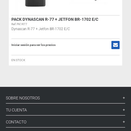
PACK DYNASCAN R-77 + JETFON BR-1702 E/C
Ref: PK1R77
Dynascan R-77 + Jetfon BR-1702 E/C
Iniciar sesión para ver los precios
I
EN STOCK
SOBRE NOSOTROS
TU CUENTA
CONTACTO