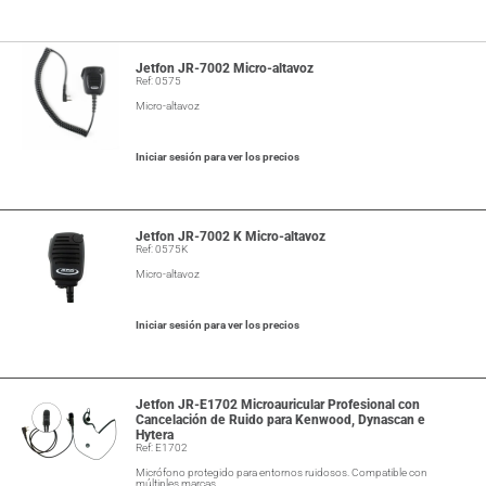
Jetfon JR-7002 Micro-altavoz
Ref: 0575
Micro-altavoz
Iniciar sesión para ver los precios
Jetfon JR-7002 K Micro-altavoz
Ref: 0575K
Micro-altavoz
Iniciar sesión para ver los precios
Jetfon JR-E1702 Microauricular Profesional con
Cancelación de Ruido para Kenwood, Dynascan e
Hytera
Ref: E1702
Micrófono protegido para entornos ruidosos. Compatible con
múltiples marcas…