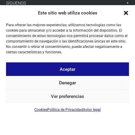
SÍGUENOS
Este sitio web utiliza cookies
+ 34 933 348 800
Para ofrecer las mejores experiencias, utilizamos tecnologías como las
cookies para almacenar y/o acceder a la información del dispositivo. El
consentimiento de estas tecnologías nos permitirá procesar datos como el
comportamiento de navegación o las identificaciones únicas en este sitio.
info@pihernz.com
No consentir o retirar el consentimiento, puede afectar negativamente a
ciertas características y funciones.
Linkedin
Instagram
Aceptar
Denegar
Ver preferencias
© ALL COPYRIGHT BY PIHERNZ
Cookies
Política de Privacidad
Aviso legal