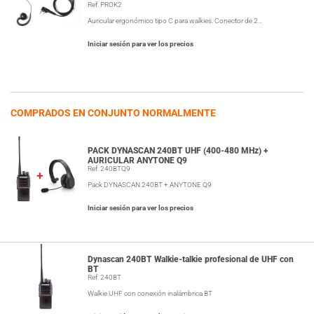
Ref: PROK2
Auricular ergonómico tipo C para walkies. Conector de 2…
Iniciar sesión para ver los precios
COMPRADOS EN CONJUNTO NORMALMENTE
PACK DYNASCAN 240BT UHF (400-480 MHz) +
AURICULAR ANYTONE Q9
Ref: 240BTQ9
Pack DYNASCAN 240BT + ANYTONE Q9
Iniciar sesión para ver los precios
Dynascan 240BT Walkie-talkie profesional de UHF con
BT
Ref: 240BT
Walkie UHF con conexión inalámbrica BT