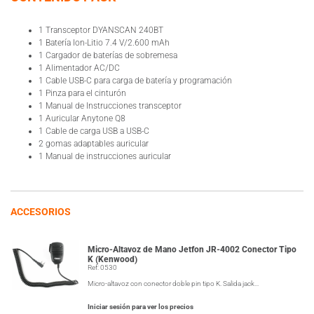
1 Transceptor DYANSCAN 240BT
1 Batería Ion-Litio 7.4 V/2.600 mAh
1 Cargador de baterías de sobremesa
1 Alimentador AC/DC
1 Cable USB-C para carga de batería y programación
1 Pinza para el cinturón
1 Manual de Instrucciones transceptor
1 Auricular Anytone Q8
1 Cable de carga USB a USB-C
2 gomas adaptables auricular
1 Manual de instrucciones auricular
ACCESORIOS
Micro-Altavoz de Mano Jetfon JR-4002 Conector Tipo
K (Kenwood)
Ref: 0530
Micro-altavoz con conector doble pin tipo K. Salida jack…
Iniciar sesión para ver los precios