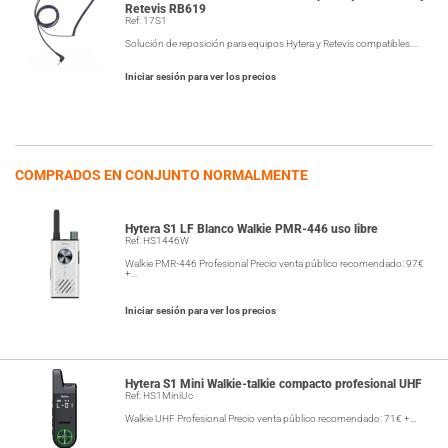
Retevis RB619
Ref: 17S1
Solución de reposición para equipos Hytera y Retevis compatibles.…
Iniciar sesión para ver los precios
COMPRADOS EN CONJUNTO NORMALMENTE
Hytera S1 LF Blanco Walkie PMR-446 uso libre
Ref: HS1446W
Walkie PMR-446 Profesional Precio venta público recomendado: 97€
+…
Iniciar sesión para ver los precios
Hytera S1 Mini Walkie-talkie compacto profesional UHF
Ref: HS1MiniUc
Walkie UHF Profesional Precio venta público recomendado: 71€ +…