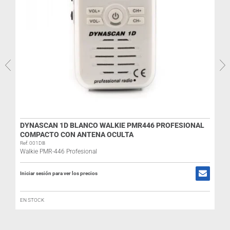
DYNASCAN 1D BLANCO WALKIE PMR446 PROFESIONAL
COMPACTO CON ANTENA OCULTA
Ref: 001DB
Walkie PMR-446 Profesional
I
Iniciar sesión para ver los precios
EN STOCK