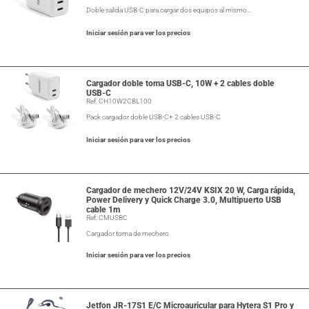
Doble salida USB-C para cargar dos equipos al mismo…
Iniciar sesión para ver los precios
Cargador doble toma USB-C, 10W + 2 cables doble
USB-C
Ref: CH10W2CBL100
Pack cargador doble USB-C+ 2 cables USB-C
Iniciar sesión para ver los precios
Cargador de mechero 12V/24V KSIX 20 W, Carga rápida,
Power Delivery y Quick Charge 3.0, Multipuerto USB
cable 1m
Ref: CMUSBC
Cargador toma de mechero
Iniciar sesión para ver los precios
Jetfon JR-17S1 E/C Microauricular para Hytera S1 Pro y