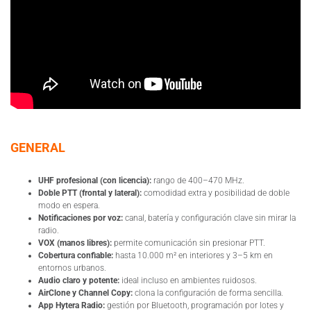
GENERAL
UHF profesional (con licencia):
rango de 400–470 MHz.
Doble PTT (frontal y lateral):
comodidad extra y posibilidad de doble
modo en espera.
Notificaciones por voz:
canal, batería y configuración clave sin mirar la
radio.
VOX (manos libres):
permite comunicación sin presionar PTT.
Cobertura confiable:
hasta 10.000 m² en interiores y 3–5 km en
entornos urbanos.
Audio claro y potente:
ideal incluso en ambientes ruidosos.
AirClone y Channel Copy:
clona la configuración de forma sencilla.
App Hytera Radio:
gestión por Bluetooth, programación por lotes y