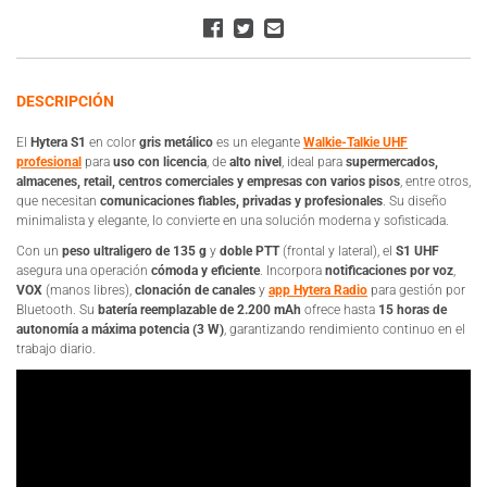
DESCRIPCIÓN
El
Hytera S1
en color
gris metálico
es un elegante
Walkie-Talkie UHF
profesional
para
uso con licencia
, de
alto nivel
, ideal para
supermercados,
almacenes, retail, centros comerciales y empresas con varios pisos
, entre otros,
que necesitan
comunicaciones fiables, privadas y profesionales
. Su diseño
minimalista y elegante, lo convierte en una solución moderna y sofisticada.
Con un
peso ultraligero de 135 g
y
doble PTT
(frontal y lateral), el
S1 UHF
asegura una operación
cómoda y eficiente
. Incorpora
notificaciones por voz
,
VOX
(manos libres),
clonación de canales
y
app Hytera Radio
para gestión por
Bluetooth. Su
batería reemplazable de 2.200 mAh
ofrece hasta
15 horas de
autonomía a máxima potencia (3 W)
, garantizando rendimiento continuo en el
trabajo diario.