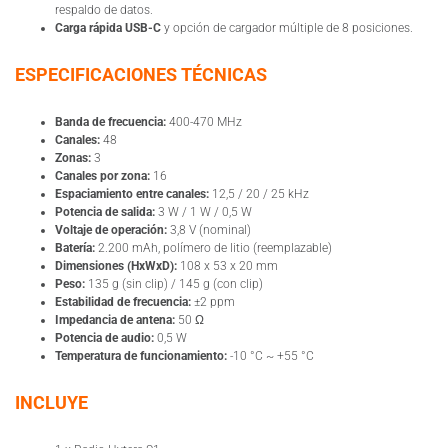
respaldo de datos.
Carga rápida USB-C
y opción de cargador múltiple de 8 posiciones.
ESPECIFICACIONES TÉCNICAS
Banda de frecuencia:
400-470 MHz
Canales:
48
Zonas:
3
Canales por zona:
16
Espaciamiento entre canales:
12,5 / 20 / 25 kHz
Potencia de salida:
3 W / 1 W / 0,5 W
Voltaje de operación:
3,8 V (nominal)
Batería:
2.200 mAh, polímero de litio (reemplazable)
Dimensiones (HxWxD):
108 x 53 x 20 mm
Peso:
135 g (sin clip) / 145 g (con clip)
Estabilidad de frecuencia:
±2 ppm
Impedancia de antena:
50 Ω
Potencia de audio:
0,5 W
Temperatura de funcionamiento:
-10 °C ~ +55 °C
INCLUYE