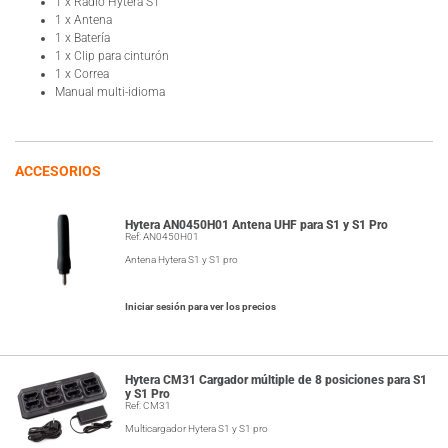
1 x Radio Hytera S1
1 x Antena
1 x Batería
1 x Clip para cinturón
1 x Correa
Manual multi-idioma
ACCESORIOS
Hytera AN0450H01 Antena UHF para S1 y S1 Pro
Ref: AN0450H01
Antena Hytera S1 y S1 pro
Iniciar sesión para ver los precios
Hytera CM31 Cargador múltiple de 8 posiciones para S1
y S1 Pro
Ref: CM31
Multicargador Hytera S1 y S1 pro