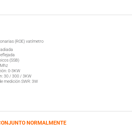
onarias (ROE) vatímetro
radiada
reflejada
picos (SSB)
0 Mhz
ción: 0-3KW
n: 30 / 300 / 3KW
de medición SWR: 3W
CONJUNTO NORMALMENTE