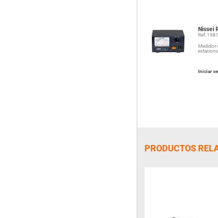
Nissei
Ref: 198
Medidor 
estaciona
Iniciar s
PRODUCTOS REL