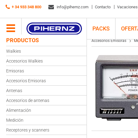
Accesorios Emisoras
+ 34 933 348 800
Medidores ROE y potencia
info@pihernz.com
Nissei medidores
Contacto
Vacaciones d
Niss
PACKS
OFERT
PRODUCTOS
Accesorios Emisoras
Me
Walkies
Accesorios Walkies
Emisoras
Accesorios Emisoras
Antenas
Accesorios de antenas
Alimentación
Medición
Receptores y scanners