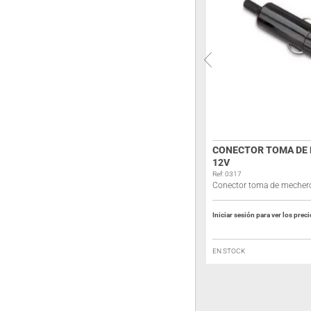
DIAMOND GZV-4000
CONECTOR TOMA DE
12V
Ref: 1308
Fuente de alimentación conmutada
Ref: 0317
Conector toma de mecher
Iniciar sesión para ver los precios
Iniciar sesión para ver los prec
EN STOCK
EN STOCK