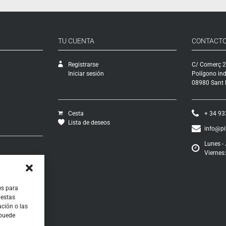
TU CUENTA
CONTACT
Registrarse
C/ Comerç 2
Iniciar sesión
Polígono ind
08980 Sant F
Cesta
+ 34 93
Lista de deseos
info@p
Lunes - 
Viernes:
vío
ciones
os
ontratación
es para
 estas
ción o las
 puede