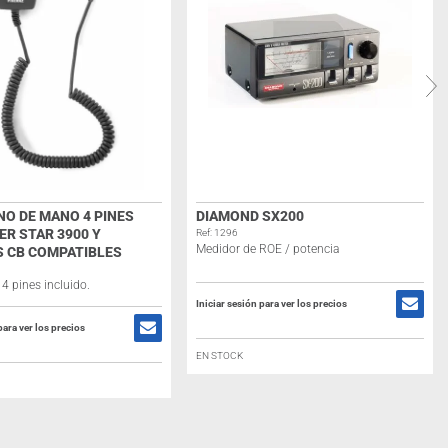
O DE MANO 4 PINES
DIAMOND SX200
ER STAR 3900 Y
Ref: 1296
Medidor de ROE / potencia
 CB COMPATIBLES
4 pines incluido.
Iniciar sesión para ver los precios
para ver los precios
EN STOCK