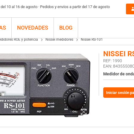
el 10 al 16 de agosto · Pedidos y envíos a partir del 17 de agosto
ei RS-101
AS
NOVEDADES
BLOG
didores ROE y potencia
Nissei medidores
Nissei RS-101
NISSEI R
REF: 1990
EAN: 84355508
Medidor de onda
Iniciar sesión p
Expand