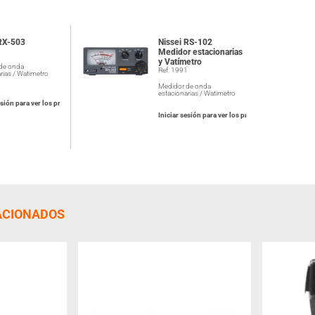
 RX-503
Nissei RS-102
1
Medidor estacionarias
y Vatímetro
de onda
Ref: 1991
rias / Watimetro
Medidor de onda
estacionarias / Watimetro
esión para ver los precios
Iniciar sesión para ver los precios
ACIONADOS