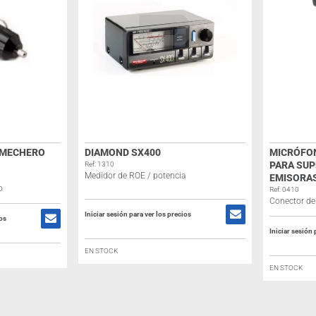
 MECHERO
DIAMOND SX400
MICRÓFON
PARA SUP
Ref: 1310
Medidor de ROE / potencia
EMISORAS
o
Ref: 0410
Conector de 
Iniciar sesión para ver los precios
ios
Iniciar sesión 
EN STOCK
EN STOCK