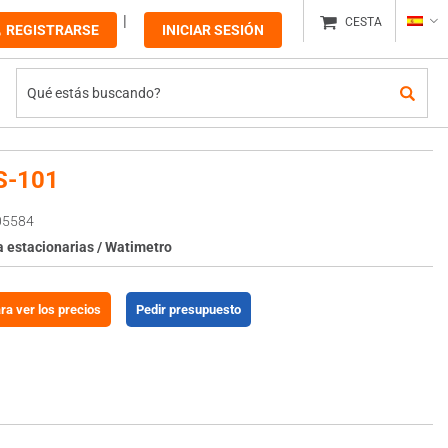
CESTA
REGISTRARSE
INICIAR SESIÓN
S-101
05584
 estacionarias / Watimetro
ara ver los precios
Pedir presupuesto