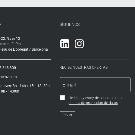
O
SÍGUENOS
-22, Nave 12
Linkedin
Instagram
ustrial El Pla
eliu de Llobregat / Barcelona
RECIBE NUESTRAS OFERTAS
3 348 800
ihernz.com
Jueves: 8h - 14h / 15h -18 .30h
 8h - 14:00h
He leído y estoy de acuerdo con la
política de protección de datos