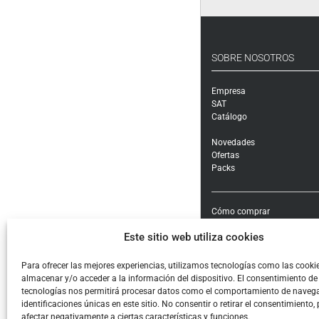
SOBRE NOSOTROS
Empresa
SAT
Catálogo
Novedades
Ofertas
Packs
Cómo comprar
Modalidades y costes de en
Este sitio web utiliza cookies
Garantía, cambios y devolu
Formas de pago e impuest
Condiciones generales de c
Para ofrecer las mejores experiencias, utilizamos tecnologías como las cooki
almacenar y/o acceder a la información del dispositivo. El consentimiento de
Aviso legal
tecnologías nos permitirá procesar datos como el comportamiento de navega
Política de Privacidad
identificaciones únicas en este sitio. No consentir o retirar el consentimiento,
Cookies
afectar negativamente a ciertas características y funciones.