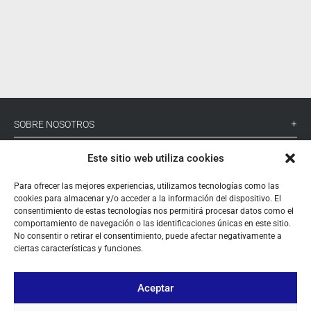
SOBRE NOSOTROS
TU CUENTA
Este sitio web utiliza cookies
CONTACTO
Para ofrecer las mejores experiencias, utilizamos tecnologías como las
cookies para almacenar y/o acceder a la información del dispositivo. El
SÍGUENOS
consentimiento de estas tecnologías nos permitirá procesar datos como el
comportamiento de navegación o las identificaciones únicas en este sitio.
No consentir o retirar el consentimiento, puede afectar negativamente a
ciertas características y funciones.
+ 34 933 348 800
Aceptar
info@pihernz.com