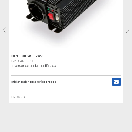
DCU 300W – 24V
Ref: DCU300/24
Inversor de onda modificada
Iniciar sesión para ver los precios
I
EN STOCK