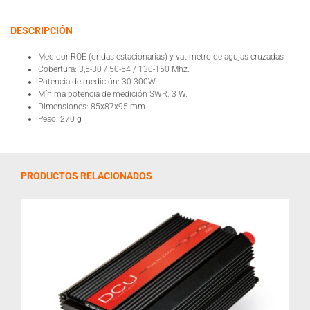
DESCRIPCIÓN
Medidor ROE (ondas estacionarias) y vatímetro de agujas cruzadas
Cobertura: 3,5-30 / 50-54 / 130-150 Mhz.
Potencia de medición: 30-300W
Mínima potencia de medición SWR: 3 W.
Dimensiones: 85x87x95 mm
Peso: 270 g
PRODUCTOS RELACIONADOS