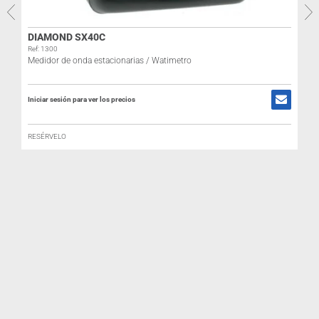
DIAMOND SX40C
Ref: 1300
Medidor de onda estacionarias / Watimetro
Iniciar sesión para ver los precios
RESÉRVELO
I
Y