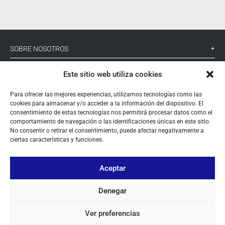
SOBRE NOSOTROS
TU CUENTA
Este sitio web utiliza cookies
CONTACTO
Para ofrecer las mejores experiencias, utilizamos tecnologías como las
cookies para almacenar y/o acceder a la información del dispositivo. El
SÍGUENOS
consentimiento de estas tecnologías nos permitirá procesar datos como el
comportamiento de navegación o las identificaciones únicas en este sitio.
No consentir o retirar el consentimiento, puede afectar negativamente a
ciertas características y funciones.
+ 34 933 348 800
Aceptar
info@pihernz.com
Denegar
Linkedin
Instagram
Ver preferencias