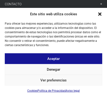
CONTACTO
SÍGUENOS
Este sitio web utiliza cookies
Para ofrecer las mejores experiencias, utilizamos tecnologías como las
cookies para almacenar y/o acceder a la información del dispositivo. El
+ 34 933 348 800
consentimiento de estas tecnologías nos permitirá procesar datos como el
comportamiento de navegación o las identificaciones únicas en este sitio.
No consentir o retirar el consentimiento, puede afectar negativamente a
ciertas características y funciones.
info@pihernz.com
Aceptar
Linkedin
Instagram
Denegar
Ver preferencias
Cookies
Política de Privacidad
Aviso legal
© ALL COPYRIGHT BY PIHERNZ