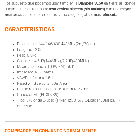
Por supuesto que podemos usar también la
Diamond SE50
en tierra, allí donde
podamos necesitar una
antena vertical discreta (sin radiales)
con una
mayor
resistencia
antes los elementos climatológicos, al ser
más reforzada
.
CARACTERISTICAS
Frecuencias 144-146/430-440MHz(2m/70cm)
Longitud : 2.0m
Peso: 0.8kg
Ganancia: 4.5dB(144MHz), 7.2dB(430MHz)
Máxima potencia: 100W FM(Total)
Impedancia: 50 ohms
VSWR: inferior a 1.5:1
Rated wind velocity: 60m/seg.
Diámetro mástil aceptado: 30mm to 62mm
Conector:MJ (PL-SO239)
Tipo: 6/8 onda C-Load (144MHz), 3×5/8 C-Load (430MHz), FRP
outershell
COMPRADOS EN CONJUNTO NORMALMENTE