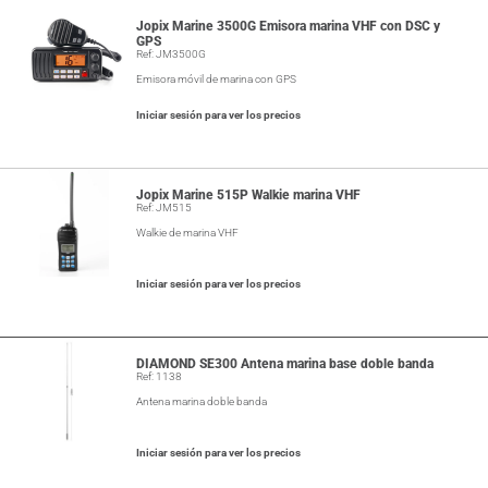
Jopix Marine 3500G Emisora marina VHF con DSC y
GPS
Ref: JM3500G
Emisora móvil de marina con GPS
Iniciar sesión para ver los precios
Jopix Marine 515P Walkie marina VHF
Ref: JM515
Walkie de marina VHF
Iniciar sesión para ver los precios
DIAMOND SE300 Antena marina base doble banda
Ref: 1138
Antena marina doble banda
Iniciar sesión para ver los precios