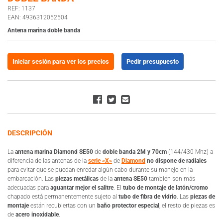
REF: 1137
EAN: 4936312052504
Antena marina doble banda
Iniciar sesión para ver los precios
Pedir presupuesto
DESCRIPCIÓN
La
antena marina Diamond SE50
de
doble banda 2M y 70cm
(144/430 Mhz) a
diferencia de las antenas de la
serie «X»
de
Diamond
no dispone de radiales
para evitar que se puedan enredar algún cabo durante su manejo en la
embarcación. Las
piezas metálicas
de la
antena SE50
también son más
adecuadas para
aguantar mejor el salitre
. El
tubo de montaje de latón/cromo
chapado está permanentemente sujeto al
tubo de fibra de vidrio
. Las
piezas de
montaje
están recubiertas con un
baño protector especial
, el resto de piezas es
de
acero inoxidable
.