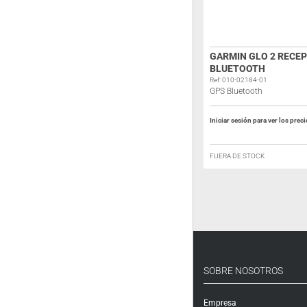
GARMIN INREACH MESSENGER
GARMIN GLO 2 RECE
BLUETOOTH
Ref: 010-02672-01
Comunicador satélite
Ref: 010-02184-01
GPS Bluetooth
Iniciar sesión para ver los precios
Iniciar sesión para ver los prec
DISPONIBLE EN 2-3 DÍAS
FUERA DE STOCK
SOBRE NOSOTROS
Empresa