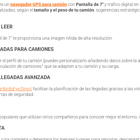
es un
navegador GPS para camión
con
Pantalla de 7″
y tráfico digital e
lizadas, según el
tamaño y el peso de tu camión
, sugerencias estratégi
 LEER
til de 7″ te proporciona una imagen nítida de alta resolución.
ZADAS PARA CAMIONES
ir el perfil de tu camión (puedes personalizarlo añadiendo datos sobre la 
1
irculación de camiones
que se adapten a tu camión y su carga.
 LLEGADAS AVANZADA
e BirdsEye Direct
facilitan la planificación de las llegadas gracias a las v
rtas de seguridad.
opulares que utilizan otros compañeros para conocer mejor el entorno, i
TA
la ruta completa y determina los mejores lugares para repostar, descansar