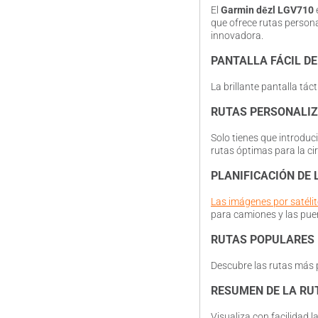
El
Garmin dēzl LGV710
que ofrece rutas persona
innovadora.
PANTALLA FÁCIL DE
La brillante pantalla tác
RUTAS PERSONALI
Solo tienes que introduc
rutas óptimas para la c
PLANIFICACIÓN DE
Las imágenes por satélit
para camiones y las pue
RUTAS POPULARES
Descubre las rutas más p
RESUMEN DE LA RU
Visualiza con facilidad 