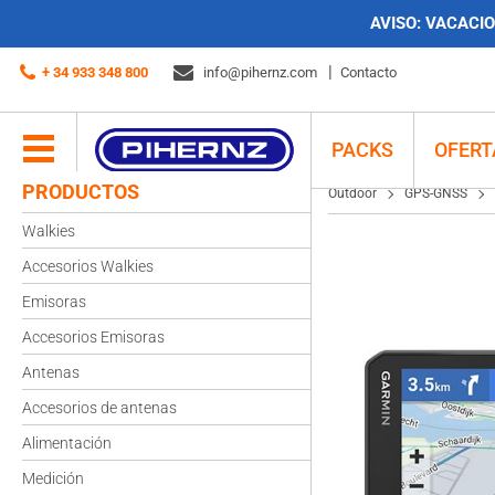
AVISO:
VACACION
Outdoor
GPS-GNSS
Garmin dēzl LGV710 navegador camiones 7″ pulgadas
+ 34 933 348 800
info@pihernz.com
Contacto
PACKS
OFERT
PRODUCTOS
Outdoor
GPS-GNSS
Walkies
Accesorios Walkies
Emisoras
Accesorios Emisoras
Antenas
Accesorios de antenas
Alimentación
Medición