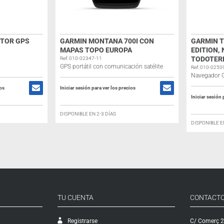
PTOR GPS
GARMIN MONTANA 700I CON
GARMIN T
MAPAS TOPO EUROPA
EDITION,
TODOTERR
Ref: 010-02347-11
GPS portátil con comunicación satélite
Ref: 010-0250
Navegador 
ios
Iniciar sesión para ver los precios
Iniciar sesión 
DISPONIBLE EN 2-3 DÍAS
DISPONIBLE E
TU CUENTA
CONTACT
Registrarse
C/ Comerç 2