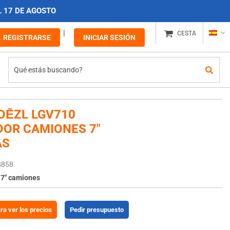
L 17 DE AGOSTO
CESTA
REGISTRARSE
INICIAR SESIÓN
DĒZL LGV710
OR CAMIONES 7″
AS
8858
7″ camiones
ara ver los precios
Pedir presupuesto