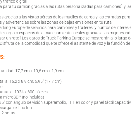
 tráfico digital
1
ta para tu camión gracias a las rutas personalizadas para camiones
y la
as gracias a las vistas aéreas de los muelles de carga y las entradas par
s y advertencias sobre las zonas de bajas emisiones en tu ruta
arking Europe de servicios para camiones y tráileres, y puntos de interés
e carga o espacios de almacenamiento locales gracias a las mejores indi
ar un rato? Los datos de Truck Parking Europe se mostrarán a lo largo de
isfruta de la comodidad que te ofrece el asistente de voz y la función de
S:
 unidad: 17,7 cm x 10,6 cm x 1,9 cm
lla: 15,2 x 8,9 cm; 6,95” (17,7 cm)
co
antalla: 1024 x 600 píxeles
a microSD™ (no incluida)
95″ con ángulo de visión superamplio, TFT en color y panel táctil capaciti
ecargable Litio Ion
 2 horas