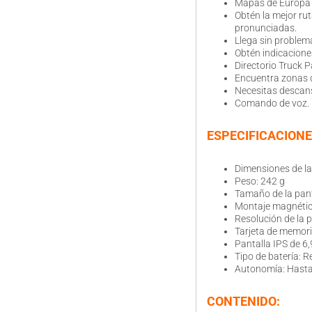
Mapas de Europa y
Obtén la mejor ru
pronunciadas.
Llega sin problem
Obtén indicacione
Directorio Truck P
Encuentra zonas d
Necesitas descans
Comando de voz. D
ESPECIFICACIONE
Dimensiones de la
Peso: 242 g
Tamaño de la panta
Montaje magnéti
Resolución de la p
Tarjeta de memori
Pantalla IPS de 6,
Tipo de batería: R
Autonomía: Hasta
CONTENIDO: