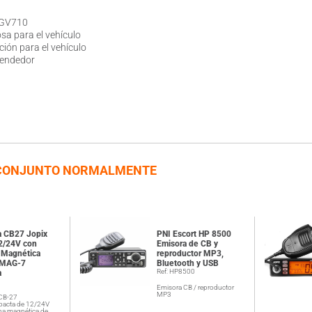
LGV710
sa para el vehículo
ción para el vehículo
cendedor
CONJUNTO NORMALMENTE
a CB27 Jopix
PNI Escort HP 8500
2/24V con
Emisora de CB y
 Magnética
reproductor MP3,
 MAG-7
Bluetooth y USB
Ref: HP8500
a
7
Emisora CB / reproductor
MP3
CB-27
pacta de 12/24V
na magnética de…