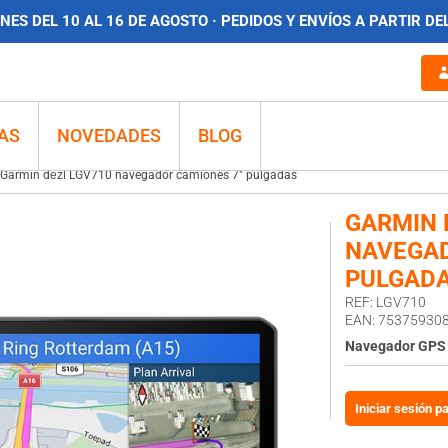
ES DEL 10 AL 16 DE AGOSTO · PEDIDOS Y ENVÍOS A PARTIR DE
AS
NOVEDADES
BLOG
Garmin dēzl LGV710 navegador camiones 7″ pulgadas
GARMIN 
NAVEGAD
PULGAD
REF: LGV710
EAN: 75375930
Navegador GPS 
Iniciar sesión p