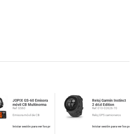
JOPIX GS-60 Emisora
Reloj Garmin Instinct
móvil CB Multinorma
2 dēzl Edition
Ref: GS60
Ref: 010-02626-70
Emisora móvil de CB
Reloj GPS camioneros
Iniciar sesión para ver los precios
Iniciar sesión para ver los prec