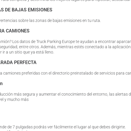
S DE BAJAS EMISIONES
ertencias sobre las zonas de bajas emisiones en tu ruta.
RA CAMIONES
mión? Los datos de Truck Parking Europe te ayudan a encontrar aparcamien
 seguridad, entre otros. Además, mientras estés conectado a la aplicació
ir a un sitio que ya está lleno.
ARADA PERFECTA
 camiones preferidas con el directorio preinstalado de servicios para camio
ón
cción más segura y aumentar el conocimiento del entorno, las alertas 
ivel y mucho más
ande de 7 pulgadas podrás ver fácilmente el lugar al que debes dirigirte.