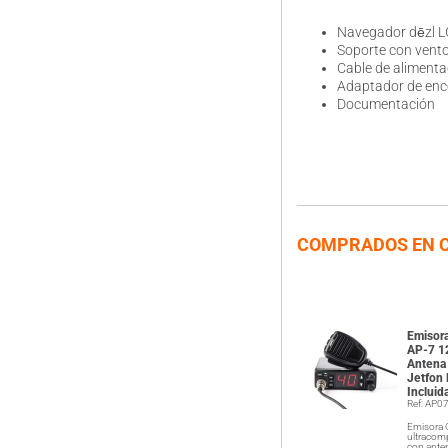
Navegador dēzl 
Soporte con vento
Cable de alimenta
Adaptador de en
Documentación
COMPRADOS EN 
Emisor
AP-7 1
Antena
Jetfon
Incluid
Ref: AP0
Emisora 
ultracom
con ante