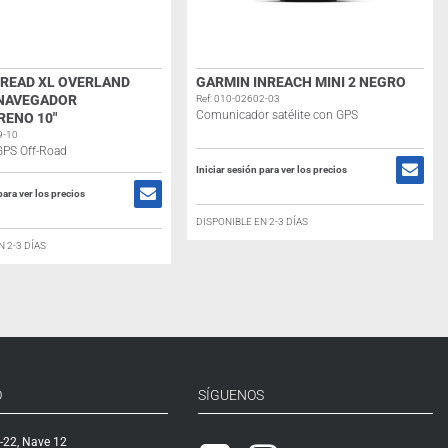
READ XL OVERLAND
GARMIN INREACH MINI 2 NEGRO
 NAVEGADOR
Ref: 010-02602-03
Comunicador satélite con GPS
ENO 10″
9-10
GPS Off-Road
Iniciar sesión para ver los precios
para ver los precios
DISPONIBLE EN 2-3 DÍAS
N 2-3 DÍAS
O
SÍGUENOS
-22, Nave 12