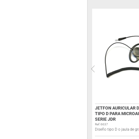
BATERÍA BP-160H NI-MH 7,2V
JETFON AURICULAR 
1650MAH PARA ICOM
TIPO D PARA MICRO
SERIE JDR
Ref: 4251
Batería Ni-MH 7,2V 1.650 mAh
Ref: 6637
Diseño tipo D o jaula de 
Iniciar sesión para ver los precios