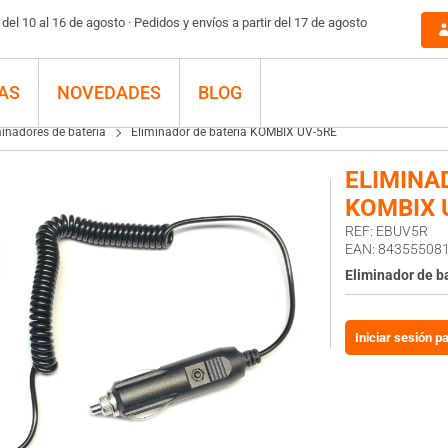
 UV-5RE
el 10 al 16 de agosto · Pedidos y envíos a partir del 17 de agosto
AS
NOVEDADES
BLOG
minadores de batería
Eliminador de batería KOMBIX UV-5RE
ELIMINA
KOMBIX 
REF: EBUV5R
EAN: 84355508
Eliminador de b
Iniciar sesión p