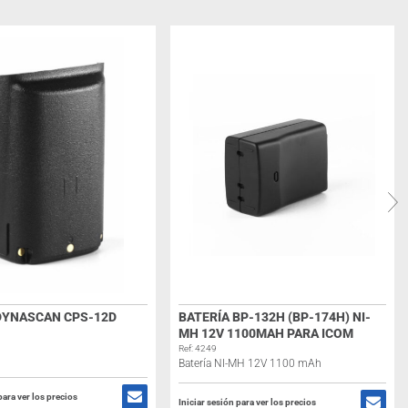
DYNASCAN CPS-12D
BATERÍA BP-132H (BP-174H) NI-
MH 12V 1100MAH PARA ICOM
Ref: 4249
Batería NI-MH 12V 1100 mAh
para ver los precios
Iniciar sesión para ver los precios