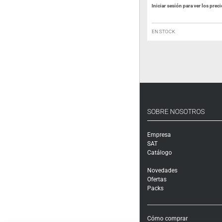
Iniciar sesión para ver los prec
EN STOCK
EN STOCK
SOBRE NOSOTROS
Empresa
SAT
Catálogo
Novedades
Ofertas
Packs
Cómo comprar