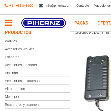
Accesorios Walkies
+ 34 933 348 800
Eliminadores de batería
info@pihernz.com
Eliminador de batería KOMBIX
Contacto
Vacaciones d
PACKS
OFERT
PRODUCTOS
Accesorios Walkies
Eli
Walkies
Accesorios Walkies
Emisoras
Accesorios Emisoras
Antenas
Accesorios de antenas
Alimentación
Medición
Receptores y scanners