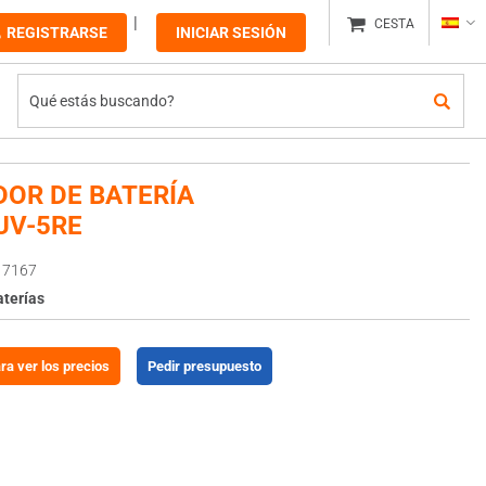
CESTA
REGISTRARSE
INICIAR SESIÓN
DOR DE BATERÍA
UV-5RE
17167
aterías
ara ver los precios
Pedir presupuesto