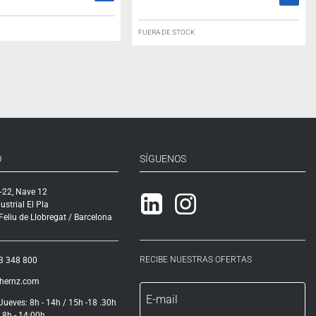
FUERA DE STOCK
O
SÍGUENOS
-22, Nave 12
Linkedin
Instagram
ustrial El Pla
eliu de Llobregat / Barcelona
RECIBE NUESTRAS OFERTAS
3 348 800
ihernz.com
Jueves: 8h - 14h / 15h -18 .30h
 8h - 14:00h