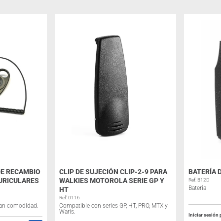
DE RECAMBIO
CLIP DE SUJECIÓN CLIP-2-9 PARA
BATERÍA 
AURICULARES
WALKIES MOTOROLA SERIE GP Y
Ref: B12D
Batería
HT
Ref: 0116
gran comodidad.
Compatible con series GP, HT, PRO, MTX y
Waris.
Iniciar sesión 