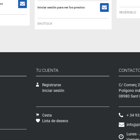
ios
Iniciar sesión para ver los precios
RESÉRVELO
EN STOCK
TU CUENTA
CONTACT
Registrarse
C/ Comerç 2
Iniciar sesión
Polígono ind
08980 Sant F
Cesta
+ 34 93
Lista de deseos
info@p
Lunes - 
Viernes: