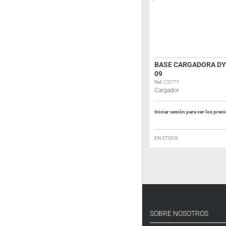
ALINCO EBP-51N BATERÍA
BASE CARGADORA DY
1650MAH DJ-195E
09
Ref: A124A
Ref: CS777
Batería
Cargador
Iniciar sesión para ver los precios
Iniciar sesión para ver los prec
FUERA DE STOCK
EN STOCK
SOBRE NOSOTROS