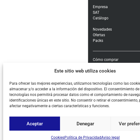
Empresa
SAT
Catálogo
Novedades
Ofertas
Packs
Cómo comprar
Modalidades y costes de en
Este sitio web utiliza cookies
Garantía, cambios y devolu
Formas de pago e impuest
Condiciones generales de c
Para ofrecer las mejores experiencias, utilizamos tecnologías como las cooki
almacenar y/o acceder a la información del dispositivo. El consentimiento de
Aviso legal
tecnologías nos permitirá procesar datos como el comportamiento de navega
Política de Privacidad
identificaciones únicas en este sitio. No consentir o retirar el consentimiento,
Cookies
afectar negativamente a ciertas características y funciones.
Aceptar
Denegar
Ver prefe
© ALL COPYRIGHT BY PIHE
Cookies
Política de Privacidad
Aviso legal