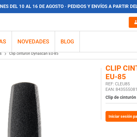
ES DEL 10 AL 16 DE AGOSTO · PEDIDOS Y ENVÍOS A PARTIR DE
AS
NOVEDADES
BLOG
s
Clip cinturón Dynascan EU-85
CLIP CI
EU-85
REF: CLEU85
EAN: 84355508
Clip de cinturón
Iniciar sesión p