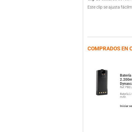
Este clip se ajusta fáci
COMPRADOS EN 
Batería
2.200m
Dynasc
Ref: PBE
Batería L
mAh
Iniciar s