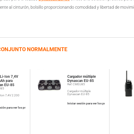
lmente al cinturón, bolsillo proporcionando comodidad y libertad de movi
CONJUNTO NORMALMENTE
 Li-Ion 7,4V
Cargador múltiple
Ah para
Dynascan EU-85
Ref: CMEU85
an EU-85
U85
Cargador múltiple
Dynascan EU-85
i-Ion 7,4V 2.200
Iniciar sesión para ver los precios
esión para ver los precios