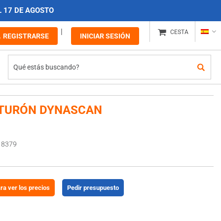
L 17 DE AGOSTO
CESTA
REGISTRARSE
INICIAR SESIÓN
NTURÓN DYNASCAN
18379
ara ver los precios
Pedir presupuesto