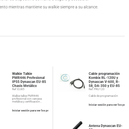
miento mientras mantiene su walkie siempre a su alcance.
Walkie Talkie
Cable programación
PMR446 Profesional
Kombix RL-120U y
IP55 Dynascan EU-85
Dynascan V-600, R-
Chasis Metálico
58, DA-350 y EU-85
Ref: EU85
Ref: PRU120
Walkie talkie PMR446
Cable de programación
profesional con carcasa
metálica y certificación…
Iniciar sesión para ver los prec
Iniciar sesión para ver los precios
Antena Dynascan EU-