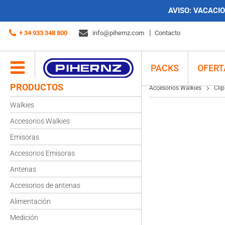
AVISO:
VACACION
Accesorios Walkies
Clips
Clip cinturón Dynascan EU-85
+ 34 933 348 800
info@pihernz.com
Contacto
PACKS
OFERT
PRODUCTOS
Accesorios Walkies
Clip
Walkies
Accesorios Walkies
Emisoras
Accesorios Emisoras
Antenas
Accesorios de antenas
Alimentación
Medición