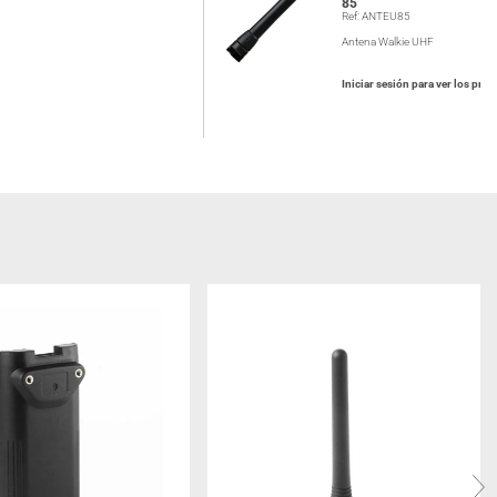
85
Ref: ANTEU85
Antena Walkie UHF
Iniciar sesión para ver los prec