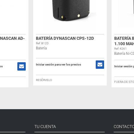
NASCAN AD-
BATERÍA DYNASCAN CPS-12D
BATERÍA B
1.100 MA
Ref: B12D
Batería
Ref: 4261
Batería Ni-
Iniciar sesión para ver los precios
ios
Iniciar sesión 
RESÉRVELO
FUERA DE ST
TU CUENTA
CONTACT