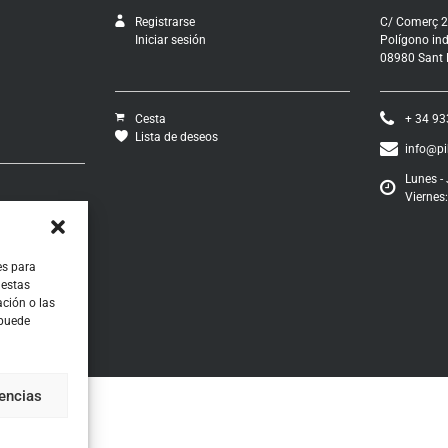
Registrarse
C/ Comerç 2
Iniciar sesión
Polígono ind
08980 Sant F
Cesta
+ 34 93
Lista de deseos
info@p
Lunes - 
Viernes:
vío
ciones
os
ontratación
es para
 estas
ción o las
 puede
rencias
RNZ