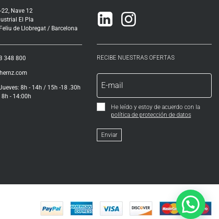
-22, Nave 12
Linkedin
Instagram
ustrial El Pla
eliu de Llobregat / Barcelona
RECIBE NUESTRAS OFERTAS
3 348 800
ihernz.com
Jueves: 8h - 14h / 15h -18 .30h
 8h - 14:00h
He leído y estoy de acuerdo con la
política de protección de datos