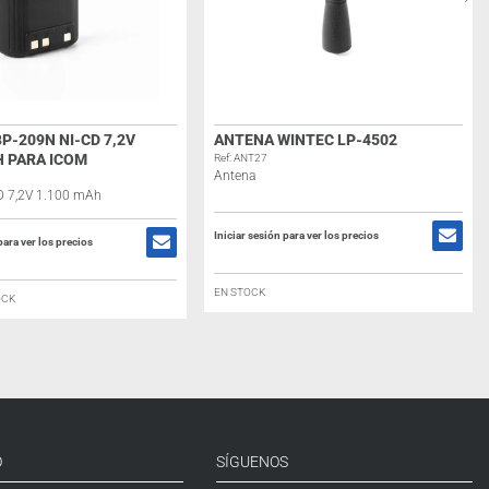
P-209N NI-CD 7,2V
ANTENA WINTEC LP-4502
H PARA ICOM
Ref: ANT27
Antena
CD 7,2V 1.100 mAh
Iniciar sesión para ver los precios
para ver los precios
EN STOCK
OCK
O
SÍGUENOS