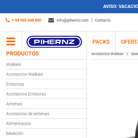
AVISO:
VACACION
Accesorios Walkies
Baterías
Alinco EBP-54N Batería 1.500 mAh DJ-X3
+ 34 933 348 800
info@pihernz.com
Contacto
PACKS
OFERT
PRODUCTOS
Accesorios Walkies
Bate
Walkies
Accesorios Walkies
Emisoras
Accesorios Emisoras
Antenas
Accesorios de antenas
Alimentación
Medición