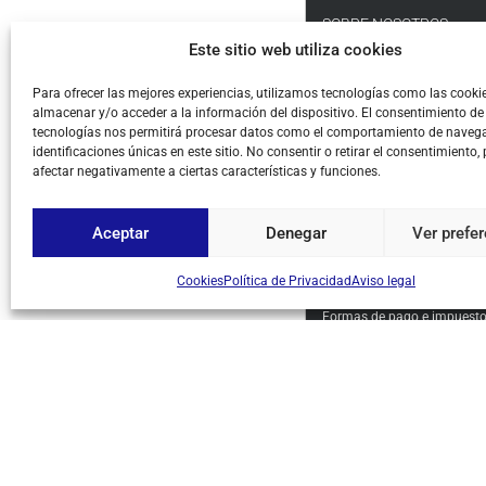
SOBRE NOSOTROS
Este sitio web utiliza cookies
Empresa
Para ofrecer las mejores experiencias, utilizamos tecnologías como las cooki
SAT
almacenar y/o acceder a la información del dispositivo. El consentimiento de
Catálogo
tecnologías nos permitirá procesar datos como el comportamiento de navega
identificaciones únicas en este sitio. No consentir o retirar el consentimiento,
Novedades
afectar negativamente a ciertas características y funciones.
Ofertas
Packs
Aceptar
Denegar
Ver prefe
Cómo comprar
Modalidades y costes de en
Cookies
Política de Privacidad
Aviso legal
Garantía, cambios y devolu
Formas de pago e impuest
Condiciones generales de c
Aviso legal
Política de Privacidad
Cookies