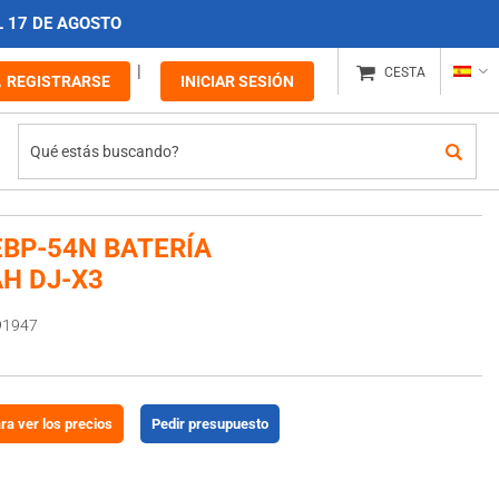
L 17 DE AGOSTO
CESTA
REGISTRARSE
INICIAR SESIÓN
EBP-54N BATERÍA
AH DJ-X3
91947
ara ver los precios
Pedir presupuesto