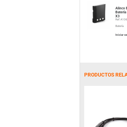
Alinco
Baterí
X3
Ref: A10
Batería
Iniciar s
PRODUCTOS REL