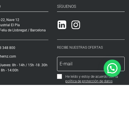
O
SÍGUENOS
-22, Nave 12
Linkedin
Instagram
ustrial El Pla
eliu de Llobregat / Barcelona
RECIBE NUESTRAS OFERTAS
3 348 800
ihernz.com
Jueves: 8h - 14h / 15h -18 .30h
 8h - 14:00h
He leído y estoy de acuerdo con la
política de protección de datos