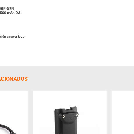
 EBP-52N
a 500 mAh DJ-
6
esión para ver los precios
ACIONADOS