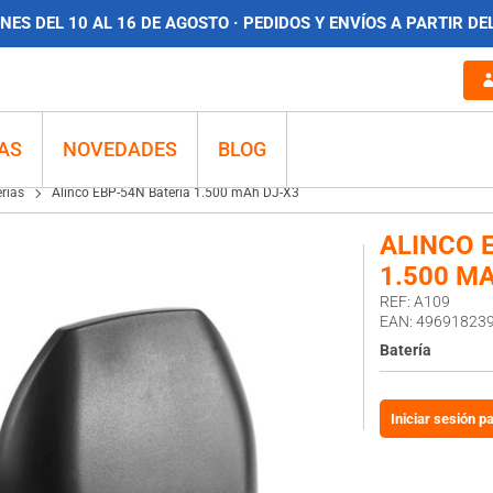
ES DEL 10 AL 16 DE AGOSTO · PEDIDOS Y ENVÍOS A PARTIR DE
AS
NOVEDADES
BLOG
rías
Alinco EBP-54N Batería 1.500 mAh DJ-X3
ALINCO 
1.500 M
REF: A109
EAN: 49691823
Batería
Iniciar sesión p