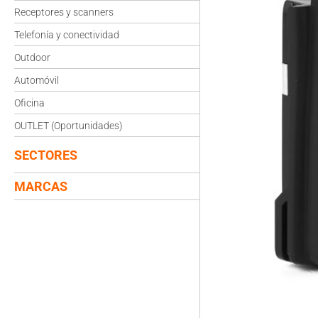
Receptores y scanners
Telefonía y conectividad
Outdoor
Automóvil
Oficina
OUTLET (Oportunidades)
SECTORES
MARCAS