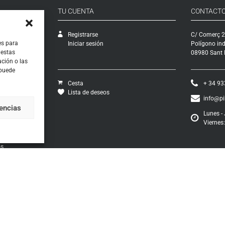
TU CUENTA
CONTACT
Registrarse
C/ Comerç 2
es para
Iniciar sesión
Polígono ind
 estas
08980 Sant F
ción o las
 puede
Cesta
+ 34 93
Lista de deseos
info@p
rencias
Lunes - 
Viernes:
vío
ciones
os
ontratación