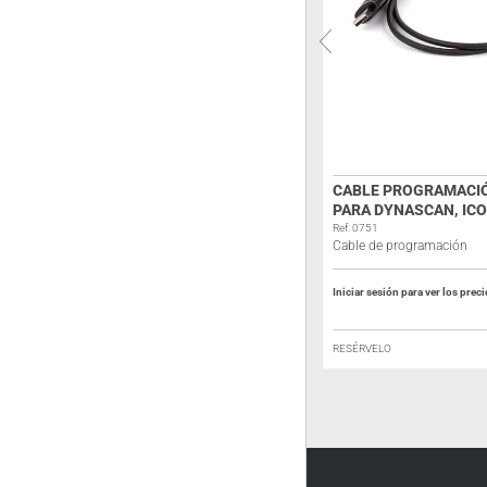
-
BATERÍA DYNASCAN L-44 PLUS
CABLE PROGRAMACIÓ
PARA DYNASCAN, IC
Ref: PB44
Batería
Ref: 0751
Cable de programación
Iniciar sesión para ver los precios
Iniciar sesión para ver los prec
RESÉRVELO
RESÉRVELO