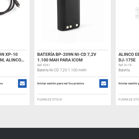
N XP-10
BATERÍA BP-209N NI-CD 7,2V
ALINCO E
OM, ALINCO…
1.100 MAH PARA ICOM
DJ-175E
Ref: 4261
Ref: A174
Batería Ni-CD 7,2V 1.100 mAh
Batería
ios
Iniciar sesión para ver los precios
Iniciar sesión 
FUERA DE STOCK
FUERA DE ST