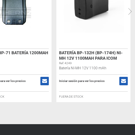
BP-71 BATERÍA 1200MAH
BATERÍA BP-132H (BP-174H) NI-
MH 12V 1100MAH PARA ICOM
Ref: 4249
Batería NI-MH 12V 1100 mAh
para ver los precios
Iniciar sesión para ver los precios
OCK
FUERA DE STOCK