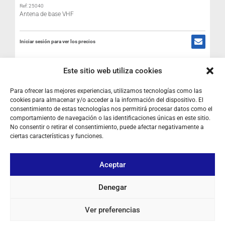
Ref: 25040
Antena de base VHF
R
Iniciar sesión para ver los precios
I
RESÉRVELO
Este sitio web utiliza cookies
Para ofrecer las mejores experiencias, utilizamos tecnologías como las
cookies para almacenar y/o acceder a la información del dispositivo. El
consentimiento de estas tecnologías nos permitirá procesar datos como el
comportamiento de navegación o las identificaciones únicas en este sitio.
No consentir o retirar el consentimiento, puede afectar negativamente a
SOBRE NOSOTROS
ciertas características y funciones.
TU CUENTA
Aceptar
CONTACTO
Denegar
SÍGUENOS
Ver preferencias