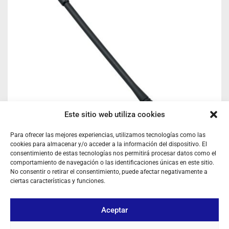
Este sitio web utiliza cookies
Para ofrecer las mejores experiencias, utilizamos tecnologías como las
cookies para almacenar y/o acceder a la información del dispositivo. El
consentimiento de estas tecnologías nos permitirá procesar datos como el
comportamiento de navegación o las identificaciones únicas en este sitio.
No consentir o retirar el consentimiento, puede afectar negativamente a
ANTENA VERTEX-MOTOROLA ATU-6C UHF SMA MACHO
ciertas características y funciones.
Ref: 4020
Antena Walkie UHF SMA Macho
Aceptar
Iniciar sesión para ver los precios