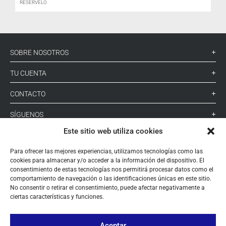
RESÉRVELO
SOBRE NOSOTROS
TU CUENTA
CONTACTO
SÍGUENOS
Este sitio web utiliza cookies
+ 34 933 348 800
Para ofrecer las mejores experiencias, utilizamos tecnologías como las
cookies para almacenar y/o acceder a la información del dispositivo. El
consentimiento de estas tecnologías nos permitirá procesar datos como el
comportamiento de navegación o las identificaciones únicas en este sitio.
info@pihernz.com
No consentir o retirar el consentimiento, puede afectar negativamente a
ciertas características y funciones.
Linkedin
Instagram
Aceptar