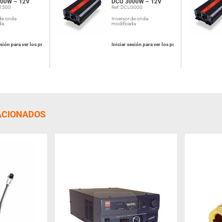
00W – 12V
DCU 3000W – 12V
U1500
Ref: DCU3000
 de onda
Inversor de onda
da
modificada
esión para ver los precios
Iniciar sesión para ver los precios
ACIONADOS