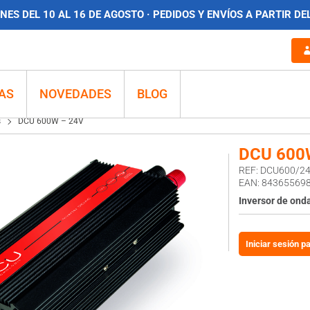
ES DEL 10 AL 16 DE AGOSTO · PEDIDOS Y ENVÍOS A PARTIR DE
AS
NOVEDADES
BLOG
s
DCU 600W – 24V
DCU 600
REF: DCU600/2
EAN: 84365569
Inversor de ond
Iniciar sesión p