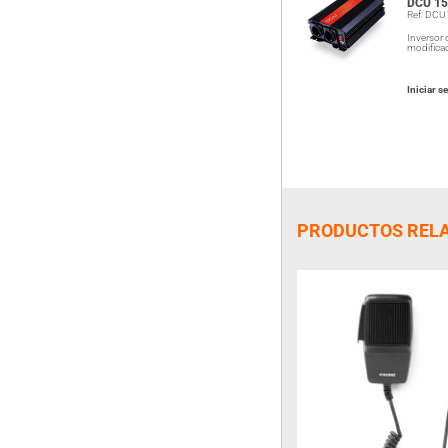
DCU 15
Ref: DC
Inversor
modifica
Iniciar s
PRODUCTOS REL