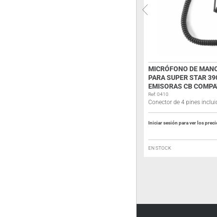
DCU 150W – 12V
MICRÓFONO DE MANO
PARA SUPER STAR 39
Ref: DCU150
Inversor de onda modificada
EMISORAS CB COMPA
Ref: 0410
Conector de 4 pines inclui
Iniciar sesión para ver los precios
Iniciar sesión para ver los prec
FUERA DE STOCK
EN STOCK