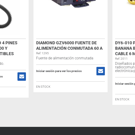
 4 PINES
DIAMOND GZV6000 FUENTE DE
DY6-010 
00 Y
ALIMENTACIÓN CONMUTADA 60 A
BANANA 
TIBLES
CABLE 6 
Ref: 1295
Fuente de alimentación conmutada
Ref: 2011
do.
Diseñados p
radiocomunic
electrónica 
Iniciar sesión para ver los precios
ios
Iniciar sesión 
EN STOCK
EN STOCK