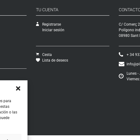
TU CUENTA
CONTACT
Registrarse
C/ Comerç 2
Iniciar sesión
Polígono ind
08980 Sant F
Cesta
+ 34 93
Lista de deseos
info@p
Lunes - 
Viernes:
vío
ciones
os
ontratación
es para
 estas
ción o las
 puede