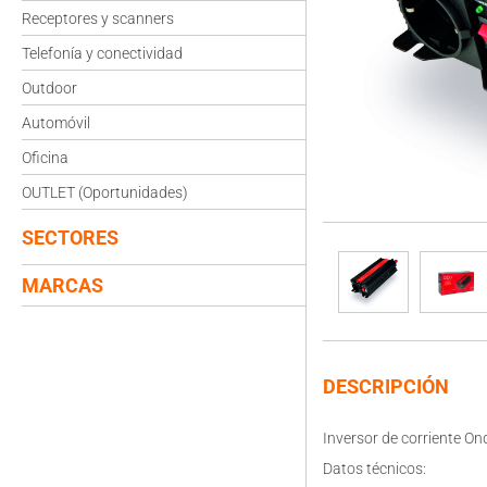
Receptores y scanners
Telefonía y conectividad
Outdoor
Automóvil
Oficina
OUTLET (Oportunidades)
SECTORES
MARCAS
DESCRIPCIÓN
Inversor de corriente O
Datos técnicos: