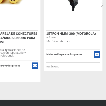
PAREJA DE CONECTORES
JETFON HMM-300 (MOTOROLA)
BAÑADOS EN ORO PARA
Ref: 0601
Micrófono de mano
MM
ara instalaciones de
ación, laboratorio y
Iniciar sesión para ver los precios
profesional.
para ver los precios
RESÉRVELO