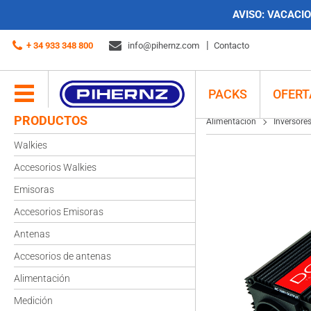
AVISO:
VACACION
Alimentación
Inversores
DCU 600W – 24V
+ 34 933 348 800
info@pihernz.com
Contacto
PACKS
OFERT
PRODUCTOS
Alimentación
Inversore
Walkies
Accesorios Walkies
Emisoras
Accesorios Emisoras
Antenas
Accesorios de antenas
Alimentación
Medición