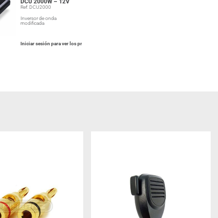
DCU 2000W – 12V
Ref: DCU2000
Inversor de onda
modificada
Iniciar sesión para ver los precios