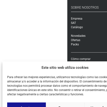
SOBRE NOSOTROS
Empresa
SAT
Catálogo
Novedades
Ofertas
Packs
Cómo comprar
Modalidades y costes de en
Este sitio web utiliza cookies
Garantía, cambios y devolu
Formas de pago e impuest
Condiciones generales de c
Para ofrecer las mejores experiencias, utilizamos tecnologías como las cooki
almacenar y/o acceder a la información del dispositivo. El consentimiento de
Aviso legal
tecnologías nos permitirá procesar datos como el comportamiento de navega
Política de Privacidad
identificaciones únicas en este sitio. No consentir o retirar el consentimiento,
Cookies
afectar negativamente a ciertas características y funciones.