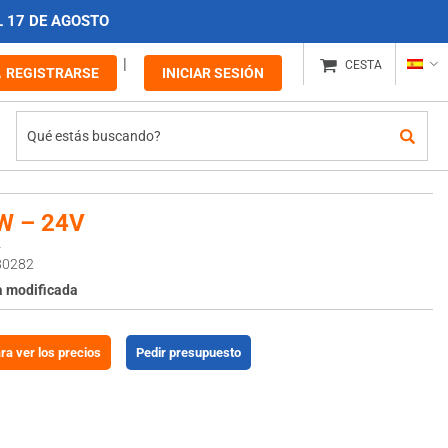
L 17 DE AGOSTO
CESTA
REGISTRARSE
INICIAR SESIÓN
W – 24V
4
80282
a modificada
ara ver los precios
Pedir presupuesto