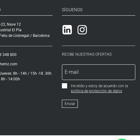
O
SÍGUENOS
-22, Nave 12
Linkedin
Instagram
ustrial El Pla
eliu de Llobregat / Barcelona
RECIBE NUESTRAS OFERTAS
3 348 800
ihernz.com
Jueves: 8h - 14h / 15h -18 .30h
 8h - 14:00h
He leído y estoy de acuerdo con la
política de protección de datos