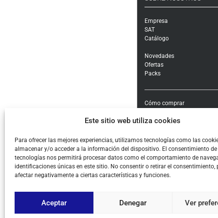
Empresa
SAT
Catálogo
Novedades
Ofertas
Packs
Cómo comprar
Modalidades y costes de en
Este sitio web utiliza cookies
Garantía, cambios y devolu
Formas de pago e impuest
Condiciones generales de c
Para ofrecer las mejores experiencias, utilizamos tecnologías como las cooki
almacenar y/o acceder a la información del dispositivo. El consentimiento de
Aviso legal
tecnologías nos permitirá procesar datos como el comportamiento de navega
Política de Privacidad
identificaciones únicas en este sitio. No consentir o retirar el consentimiento,
Cookies
afectar negativamente a ciertas características y funciones.
Aceptar
Denegar
Ver prefe
© ALL COPYRIGHT BY PIHE