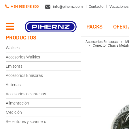
Accesorios Emisoras
+ 34 933 348 800
Micrófonos
info@pihernz.com
Accesorios
Contacto
Vacaciones d
Conector Chasis Metálico Hembra 6 Pines P7-06-H para Micrófono de Radio
PACKS
OFERT
PRODUCTOS
Accesorios Emisoras
Mi
Conector Chasis Metál
Walkies
Accesorios Walkies
Emisoras
Accesorios Emisoras
Antenas
Accesorios de antenas
Alimentación
Medición
Receptores y scanners