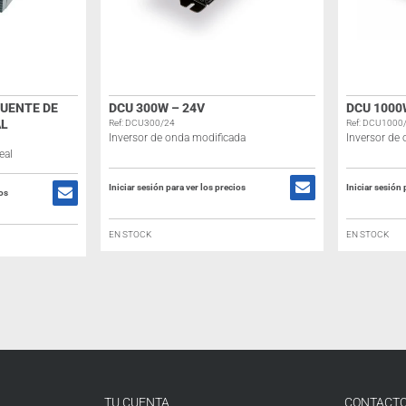
FUENTE DE
DCU 300W – 24V
DCU 1000
AL
Ref: DCU300/24
Ref: DCU1000
Inversor de onda modificada
Inversor de
eal
Iniciar sesión para ver los precios
Iniciar sesión 
ios
EN STOCK
EN STOCK
TU CUENTA
CONTACT