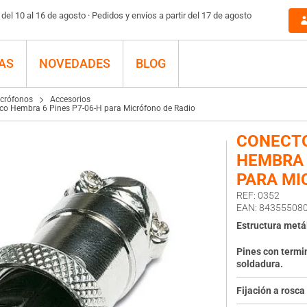
el 10 al 16 de agosto · Pedidos y envíos a partir del 17 de agosto
AS
NOVEDADES
BLOG
crófonos
Accesorios
ico Hembra 6 Pines P7-06-H para Micrófono de Radio
CONECTO
HEMBRA 
PARA MI
REF: 0352
EAN: 84355508
Estructura metál
Pines con termi
soldadura.
Fijación a rosca