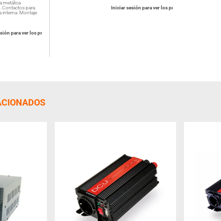
a metálica
. Contactos para
Iniciar sesión para ver los precios
 interna. Montaje
esión para ver los precios
ACIONADOS