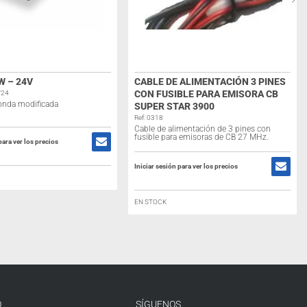
W – 24V
CABLE DE ALIMENTACIÓN 3 PINES
CON FUSIBLE PARA EMISORA CB
/24
 onda modificada
SUPER STAR 3900
Ref: 0318
Cable de alimentación de 3 pines con
fusible para emisoras de CB 27 MHz.
para ver los precios
Iniciar sesión para ver los precios
EN STOCK
O
SÍGUENOS