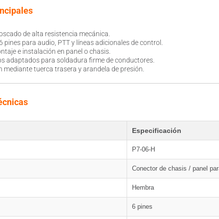
incipales
oscado de alta resistencia mecánica.
 pines para audio, PTT y líneas adicionales de control.
taje e instalación en panel o chasis.
os adaptados para soldadura firme de conductores.
n mediante tuerca trasera y arandela de presión.
écnicas
Especificación
P7-06-H
Conector de chasis / panel pa
Hembra
6 pines