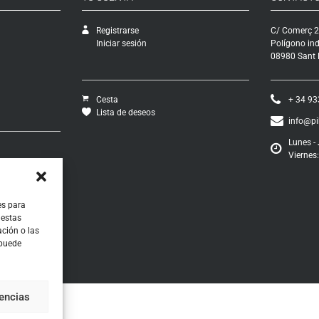
Registrarse
C/ Comerç 2
Iniciar sesión
Polígono ind
08980 Sant F
Cesta
+ 34 93
Lista de deseos
info@p
Lunes - 
Viernes:
vío
ciones
os
ontratación
es para
 estas
ción o las
 puede
rencias
RNZ