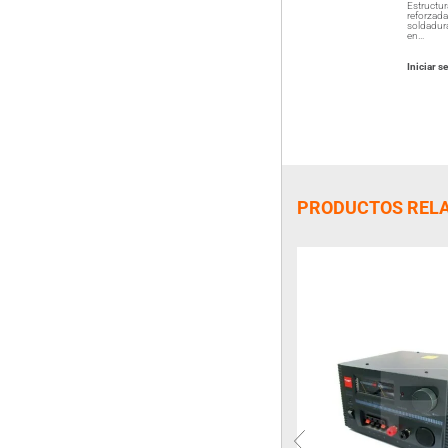
Estructur
reforzada
soldadura
en…
Iniciar s
PRODUCTOS REL