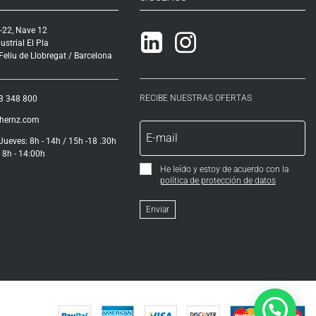
-22, Nave 12
Linkedin
Instagram
ustrial El Pla
eliu de Llobregat / Barcelona
RECIBE NUESTRAS OFERTAS
3 348 800
ihernz.com
Jueves: 8h - 14h / 15h -18 .30h
 8h - 14:00h
He leído y estoy de acuerdo con la
política de protección de datos