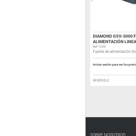
DCU 1500W – 12V
DIAMOND GSV-3000 
ALIMENTACIÓN LINE
Ref: DCU1500
Inversor de onda modificada
Ref: 1299
Fuente de alimentación lin
Iniciar sesión para ver los precios
Iniciar sesión para ver los prec
EN STOCK
RESÉRVELO
SOBRE NOSOTROS