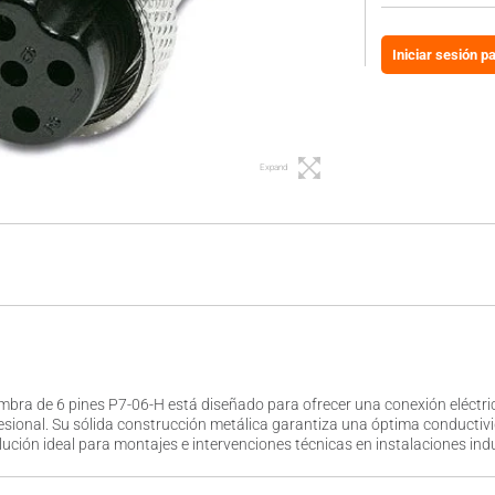
Iniciar sesión p
Expand
mbra de 6 pines P7-06-H está diseñado para ofrecer una conexión eléctrica
ional. Su sólida construcción metálica garantiza una óptima conductivida
lución ideal para montajes e intervenciones técnicas en instalaciones indu