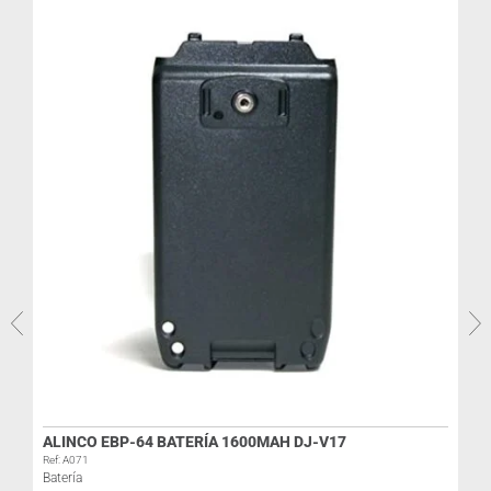
R
I
ALINCO EBP-64 BATERÍA 1600MAH DJ-V17
Ref: A071
Batería