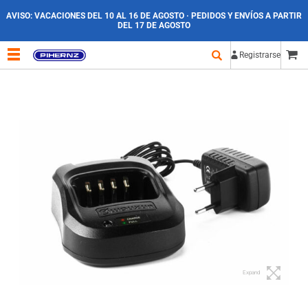
AVISO:
VACACIONES DEL 10 AL 16 DE AGOSTO · PEDIDOS Y ENVÍOS A PARTIR
DEL 17 DE AGOSTO
Registrarse
Expand