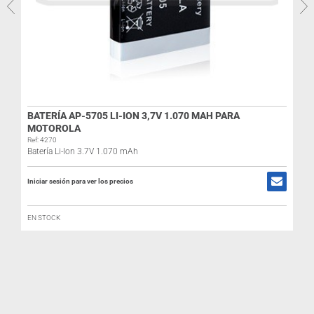
R
BATERÍA AP-5705 LI-ION 3,7V 1.070 MAH PARA
I
MOTOROLA
Ref: 4270
Batería Li-Ion 3.7V 1.070 mAh
Iniciar sesión para ver los precios
EN STOCK