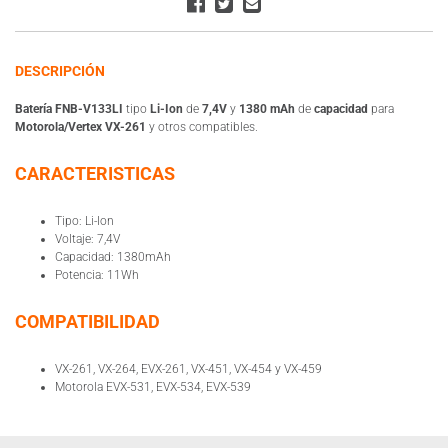
DESCRIPCIÓN
Batería FNB-V133LI
tipo
Li-Ion
de
7,4V
y
1380 mAh
de
capacidad
para
Motorola/
Vertex VX-261
y otros compatibles.
CARACTERISTICAS
Tipo: Li-Ion
Voltaje: 7,4V
Capacidad: 1380mAh
Potencia: 11Wh
COMPATIBILIDAD
VX-261, VX-264, EVX-261, VX-451, VX-454 y VX-459
Motorola EVX-531, EVX-534, EVX-539