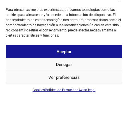
TU CUENTA
Para ofrecer las mejores experiencias, utilizamos tecnologías como las
cookies para almacenar y/o acceder a la información del dispositivo. El
CONTACTO
consentimiento de estas tecnologías nos permitirá procesar datos como el
comportamiento de navegación o las identificaciones únicas en este sitio.
SÍGUENOS
No consentir o retirar el consentimiento, puede afectar negativamente a
ciertas características y funciones.
+ 34 933 348 800
Aceptar
Denegar
info@pihernz.com
Ver preferencias
Linkedin
Instagram
Cookies
Política de Privacidad
Aviso legal
© ALL COPYRIGHT BY PIHERNZ