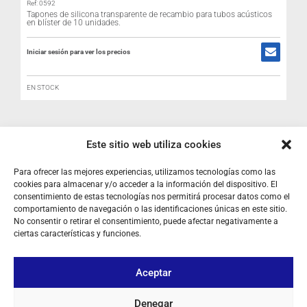
Ref: 0592
Tapones de silicona transparente de recambio para tubos acústicos
en blíster de 10 unidades.
Iniciar sesión para ver los precios
R
EN STOCK
I
Este sitio web utiliza cookies
Para ofrecer las mejores experiencias, utilizamos tecnologías como las
cookies para almacenar y/o acceder a la información del dispositivo. El
consentimiento de estas tecnologías nos permitirá procesar datos como el
comportamiento de navegación o las identificaciones únicas en este sitio.
No consentir o retirar el consentimiento, puede afectar negativamente a
SOBRE NOSOTROS
ciertas características y funciones.
TU CUENTA
Aceptar
CONTACTO
Denegar