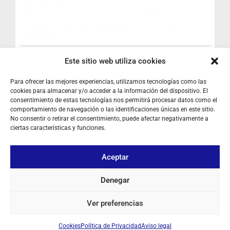
BATERÍA DYNASCAN L-44 PLUS
Este sitio web utiliza cookies
Ref: PB44
Batería
Para ofrecer las mejores experiencias, utilizamos tecnologías como las
cookies para almacenar y/o acceder a la información del dispositivo. El
Iniciar sesión para ver los precios
consentimiento de estas tecnologías nos permitirá procesar datos como el
comportamiento de navegación o las identificaciones únicas en este sitio.
No consentir o retirar el consentimiento, puede afectar negativamente a
RESÉRVELO
ciertas características y funciones.
Aceptar
SOBRE NOSOTROS
Denegar
TU CUENTA
Ver preferencias
CONTACTO
Cookies
Política de Privacidad
Aviso legal