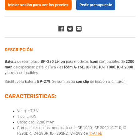
Iniciar sesión para ver los precios
Pedir presupuesto
DESCRIPCIÓN
Batería
de reemplazo
BP-280 Li-Ion
para modelos
Icom
compatibles de
2200
mAh
de capacidad para los Walkies
Icom A-16E
,
IC-T10
,
IC-F1000
,
IC-F2000
y otros compatibles.
Sustituye la batería
BP-279
. Se suministra
con clip
de fijación al cinturón.
CARACTERISTICAS:
Voltaje: 7,2 V
Tipo: Li-ION
Capacidad: 2200 mAh
Compatible con los modelos Icom: ICF-1000, ICF-2000, IC-T10, IC-
F29SDR, IC-F29DR, IC-F29SR2, IC-F29SR e
IC-A16E