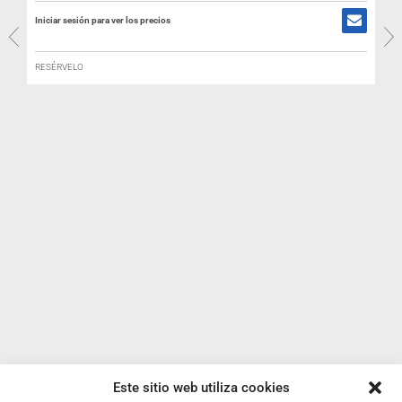
Iniciar sesión para ver los precios
RESÉRVELO
R
I
Este sitio web utiliza cookies