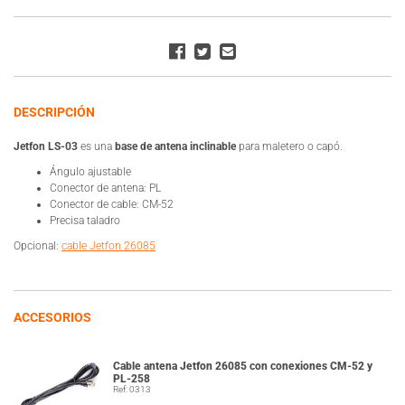
DESCRIPCIÓN
Jetfon LS-03
es una
base de antena
inclinable
para maletero o capó.
Ángulo ajustable
Conector de antena: PL
Conector de cable: CM-52
Precisa taladro
Opcional:
cable Jetfon 26085
ACCESORIOS
Cable antena Jetfon 26085 con conexiones CM-52 y
PL-258
Ref: 0313