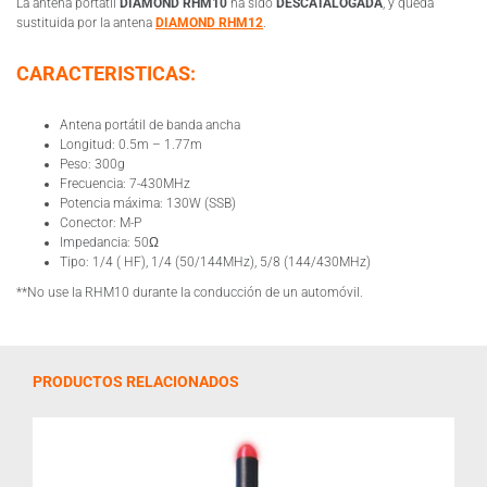
La antena portátil
DIAMOND RHM10
ha sido
DESCATALOGADA
, y queda
sustituida por la antena
DIAMOND RHM12
.
CARACTERISTICAS:
Antena portátil de banda ancha
Longitud: 0.5m – 1.77m
Peso: 300g
Frecuencia: 7-430MHz
Potencia máxima: 130W (SSB)
Conector: M-P
Impedancia: 50Ω
Tipo: 1/4 ( HF), 1/4 (50/144MHz), 5/8 (144/430MHz)
**No use la RHM10 durante la conducción de un automóvil.
PRODUCTOS RELACIONADOS