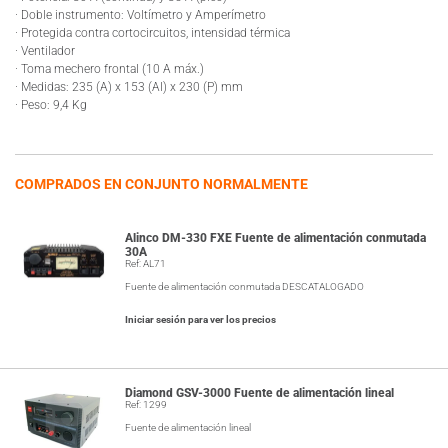
· Doble instrumento: Voltímetro y Amperímetro
· Protegida contra cortocircuitos, intensidad térmica
· Ventilador
· Toma mechero frontal (10 A máx.)
· Medidas: 235 (A) x 153 (Al) x 230 (P) mm
· Peso: 9,4 Kg
COMPRADOS EN CONJUNTO NORMALMENTE
Alinco DM-330 FXE Fuente de alimentación conmutada
30A
Ref: AL71
Fuente de alimentación conmutada DESCATALOGADO
Iniciar sesión para ver los precios
Diamond GSV-3000 Fuente de alimentación lineal
Ref: 1299
Fuente de alimentación lineal