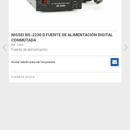
NISSEI NS-2230 D FUENTE DE ALIMENTACIÓN DIGITAL
CONMUTADA
Ref: 1466
Fuente de alimentación
Iniciar sesión para ver los precios
R
FUERA DE STOCK
I