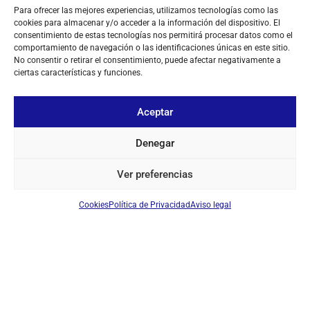
Para ofrecer las mejores experiencias, utilizamos tecnologías como las
SOBRE NOSOTROS
cookies para almacenar y/o acceder a la información del dispositivo. El
consentimiento de estas tecnologías nos permitirá procesar datos como el
TU CUENTA
comportamiento de navegación o las identificaciones únicas en este sitio.
No consentir o retirar el consentimiento, puede afectar negativamente a
ciertas características y funciones.
CONTACTO
SÍGUENOS
Aceptar
Denegar
+ 34 933 348 800
Ver preferencias
info@pihernz.com
Cookies
Política de Privacidad
Aviso legal
Linkedin
Instagram