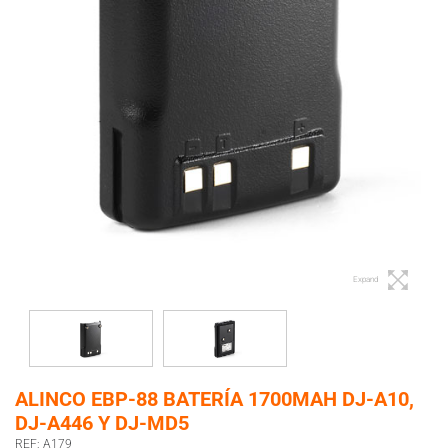
Expand
ALINCO EBP-88 BATERÍA 1700MAH DJ-A10,
DJ-A446 Y DJ-MD5
REF: A179