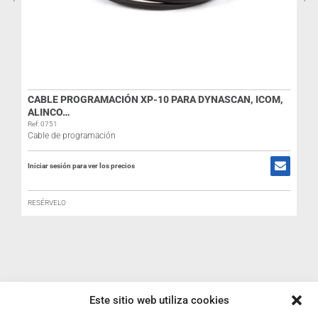
CABLE PROGRAMACIÓN XP-10 PARA DYNASCAN, ICOM,
ALINCO…
Ref: 0751
Cable de programación
Iniciar sesión para ver los precios
R
RESÉRVELO
I
Este sitio web utiliza cookies