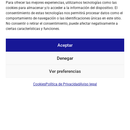
Para ofrecer las mejores experiencias, utilizamos tecnologías como las
Ref: 0753
cookies para almacenar y/o acceder a la información del dispositivo. El
Cable de programación
consentimiento de estas tecnologías nos permitirá procesar datos como el
comportamiento de navegación o las identificaciones únicas en este sitio.
Iniciar sesión para ver los precios
No consentir o retirar el consentimiento, puede afectar negativamente a
ciertas características y funciones.
EN STOCK
Aceptar
Denegar
Ver preferencias
Cookies
Política de Privacidad
Aviso legal