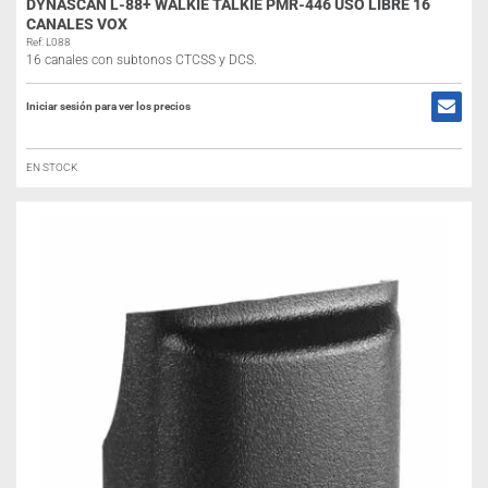
DYNASCAN L-88+ WALKIE TALKIE PMR-446 USO LIBRE 16
CANALES VOX
Ref: L088
16 canales con subtonos CTCSS y DCS.
Iniciar sesión para ver los precios
EN STOCK