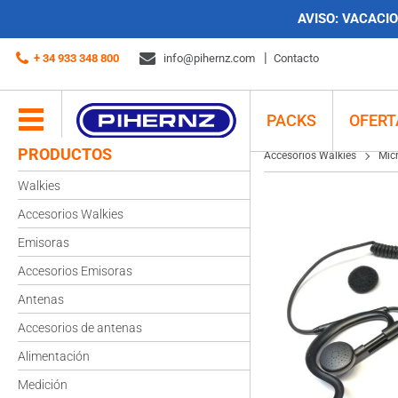
AVISO:
VACACION
Accesorios Walkies
Microauriculares
Jetfon Serie JR
JETFON JR-V1502
+ 34 933 348 800
info@pihernz.com
Contacto
PACKS
OFERT
PRODUCTOS
Accesorios Walkies
Mic
Walkies
Accesorios Walkies
Emisoras
Accesorios Emisoras
Antenas
Accesorios de antenas
Alimentación
Medición