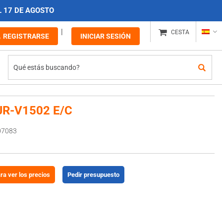
L 17 DE AGOSTO
CESTA
REGISTRARSE
INICIAR SESIÓN
JR-V1502 E/C
07083
ara ver los precios
Pedir presupuesto