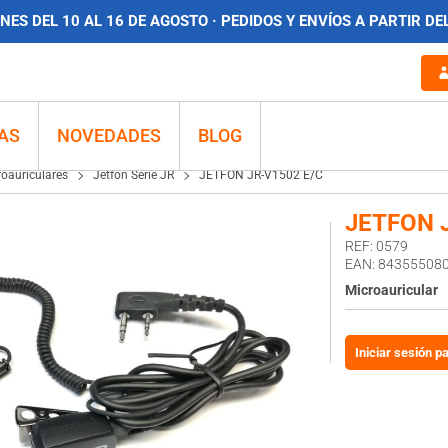
ES DEL 10 AL 16 DE AGOSTO · PEDIDOS Y ENVÍOS A PARTIR DE
 E/C
AS
NOVEDADES
BLOG
roauriculares
Jetfon Serie JR
JETFON JR-V1502 E/C
JETFON 
REF: 0579
EAN: 84355508
Microauricular
Iniciar sesión p