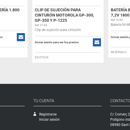
RÍA 1.800
CLIP DE SUJECIÓN PARA
BATERÍA 
CINTURÓN MOTOROLA GP-300,
7,2V 180
GP-350 Y P-1225
Ref: 4250
Batería NI-
Ref: 0134
Clip de sujeción para cinturón.
ios
Iniciar sesión 
Iniciar sesión para ver los precios
RESÉRVELO
EN STOCK
TU CUENTA
CONTACT
Registrarse
C/ Comerç 2
Iniciar sesión
Polígono ind
08980 Sant F