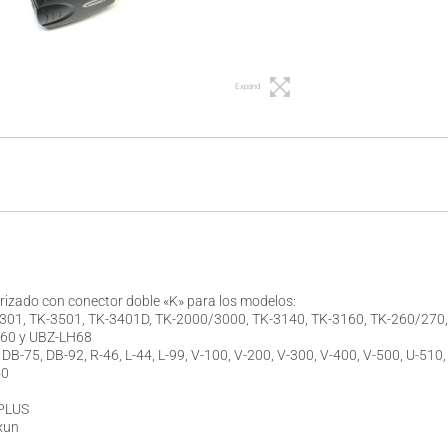
Expand
 rizado con conector doble «K» para los modelos:
01, TK-3501, TK-3401D, TK-2000/3000, TK-3140, TK-3160, TK-260/270
60 y UBZ-LH68
B-75, DB-92, R-46, L-44, L-99, V-100, V-200, V-300, V-400, V-500, U-510, 
40
RPLUS
xun