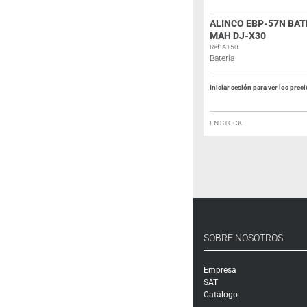
BATERÍA BP-209N NI-CD 7,2V
ALINCO EBP-57N BATE
1.100 MAH PARA ICOM
MAH DJ-X30
Ref: 4261
Ref: A150
Batería Ni-CD 7,2V 1.100 mAh
Batería
Iniciar sesión para ver los precios
Iniciar sesión para ver los prec
FUERA DE STOCK
EN STOCK
SOBRE NOSOTROS
Empresa
SAT
Catálogo