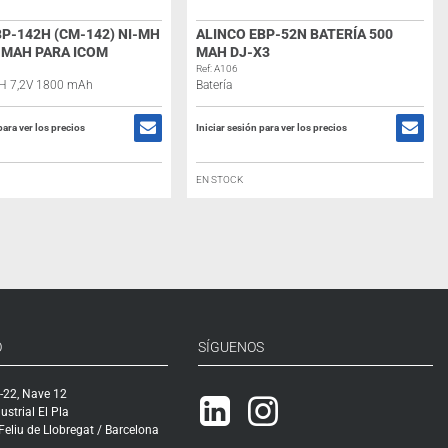
BP-142H (CM-142) NI-MH
ALINCO EBP-52N BATERÍA 500
0 MAH PARA ICOM
MAH DJ-X3
Ref: A106
MH 7,2V 1800 mAh
Batería
para ver los precios
Iniciar sesión para ver los precios
EN STOCK
O
SÍGUENOS
-22, Nave 12
Linkedin
Instagram
ustrial El Pla
eliu de Llobregat / Barcelona